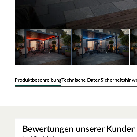
Produktbeschreibung
Technische Daten
Sicherheitshinw
Outgarden RGB-Beleuchtung-KI
Mit dem RGB-Beleuchtungskit setzt du deine Terrasse ode
Grün oder Lila – dank der RGB-Farbpalette kannst du gen
Bewertungen unserer Kunden
Sogar Kaltweiß ist möglich. So sorgst du jederzeit für s
hält Wind und Wetter mühelos stand.