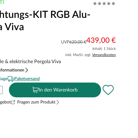
htungs-KIT RGB Alu-
a Viva
439,00 €
UVP
620,00 €
Inhalt: 1 Stück
inkl. MwSt. zzgl.
Versandkosten
e & elektrische Pergola Viva
nformationen
tage
Paketversand
In den Warenkorb
ngebot
Fragen zum Produkt