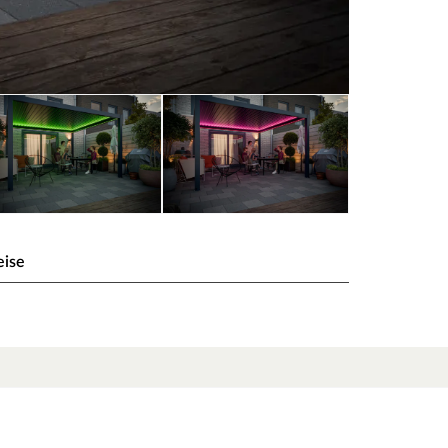
eise
T mehrfarbig
r Pergola perfekt in Szene. Ob Blau, Rot, Gelb,
au die Lichtfarbe auswählen, die du möchtest.
timmungsvolle Beleuchtung. Der robuste Kunststoff