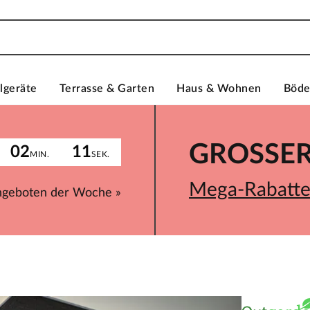
lgeräte
Terrasse & Garten
Haus & Wohnen
Böd
GROSSER 
02
11
MIN.
SEK.
Mega-Rabatte 
ngeboten der Woche »