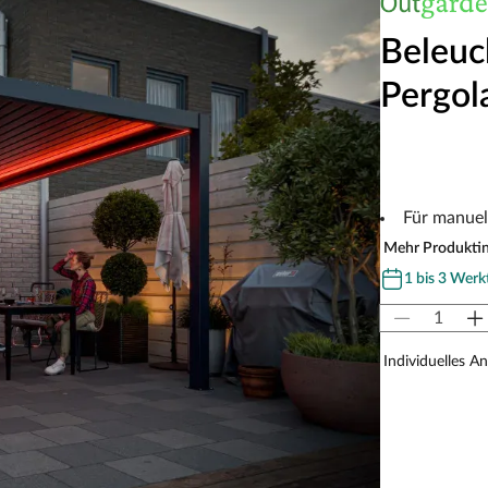
Beleuc
Pergol
Für manuell
Mehr Produkti
1 bis 3 Werk
Individuelles A