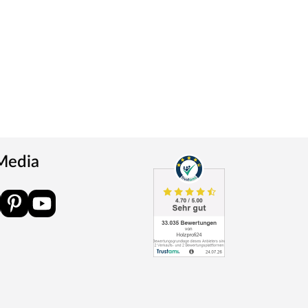
 Media