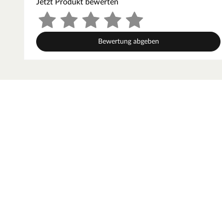
Jetzt Produkt bewerten
Outgarden – Leben im Garten neu er
Outgarden steht für hochwertige und innovative Gartenpr
Bewertung abgeben
exzellente Verarbeitung überzeugen. Ob Spielgeräte, Sich
Produkten von Outgarden wird dein Garten zum echten Wo
stilvolle und langlebige Gartengestaltung benötigt wird
individueller Gartenträume ganz einfach. Outgarden – fü