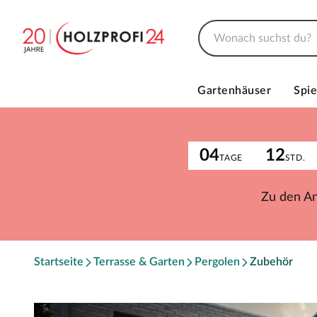
Gartenhäuser
Spie
04
12
TAGE
STD.
Zu den A
Startseite
Terrasse & Garten
Pergolen
Zubehör