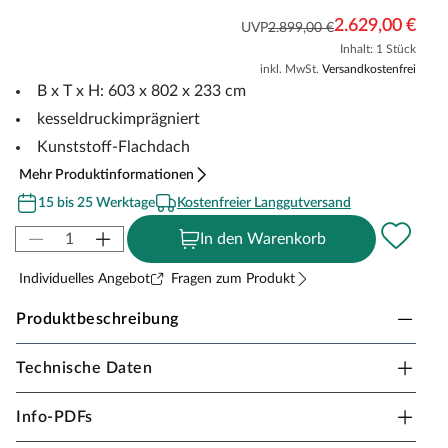
2.629,00 €
UVP
2.899,00 €
Inhalt: 1 Stück
inkl. MwSt.
Versandkostenfrei
B x T x H: 603 x 802 x 233 cm
kesseldruckimprägniert
Kunststoff-Flachdach
Mehr Produktinformationen
15 bis 25 Werktage
Kostenfreier Langgutversand
In den Warenkorb
Individuelles Angebot
Fragen zum Produkt
Produktbeschreibung
Technische Daten
WEKA Carport Flachdach-Doppelcarport "618 Gr.
3"
Info-PDFs
Der WEKA Doppelcarport 618 mit Flachdach ist die