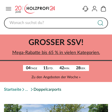
Menü
Kontakt
Konto
Warenk
GROSSER SSV!
Mega-Rabatte bis 65 % in vielen Kategorien.
04
11
42
28
TAGE
STD.
MIN.
SEK.
Zu den Angeboten der Woche »
Startseite
Doppelcarports