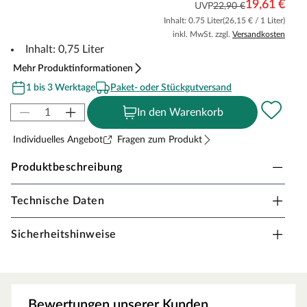
19,61 €
UVP
22,90 €
Inhalt: 0.75 Liter
(26,15 € / 1 Liter)
inkl. MwSt. zzgl.
Versandkosten
Inhalt: 0,75 Liter
Mehr Produktinformationen
1 bis 3 Werktage
Paket- oder Stückgutversand
In den Warenkorb
Individuelles Angebot
Fragen zum Produkt
Produktbeschreibung
Technische Daten
SAICOS Colorwachs
Den Eigenschaften menschlicher Haut nachempfunden:
Sicherheitshinweise
feuchtigkeitsregulierende und atmungsaktive
Eigenschaften machen es besonders wohngesund und
holzgerecht.
Bewertungen unserer Kunden
auf Naturöl-Basis