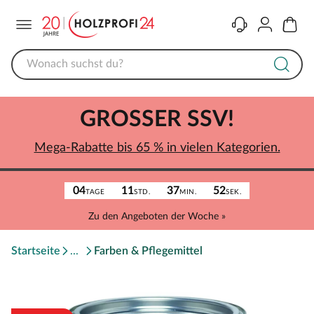
Menü
Kontakt
Konto
Warenk
GROSSER SSV!
Mega-Rabatte bis 65 % in vielen Kategorien.
04
11
37
52
TAGE
STD.
MIN.
SEK.
Zu den Angeboten der Woche »
Startseite
Farben & Pflegemittel