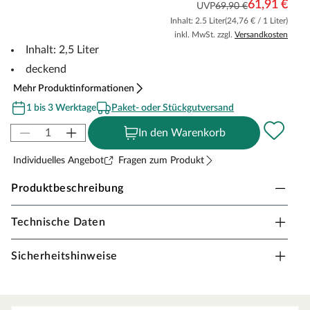
61,91 €
UVP
69,90 €
Inhalt: 2.5 Liter
(24,76 € / 1 Liter)
inkl. MwSt. zzgl.
Versandkosten
Inhalt: 2,5 Liter
deckend
Mehr Produktinformationen
1 bis 3 Werktage
Paket- oder Stückgutversand
In den Warenkorb
Individuelles Angebot
Fragen zum Produkt
Produktbeschreibung
Technische Daten
SAICOS Colorwachs
Den Eigenschaften menschlicher Haut nachempfunden:
Sicherheitshinweise
feuchtigkeitsregulierende und atmungsaktive
Eigenschaften machen es besonders wohngesund und
holzgerecht.