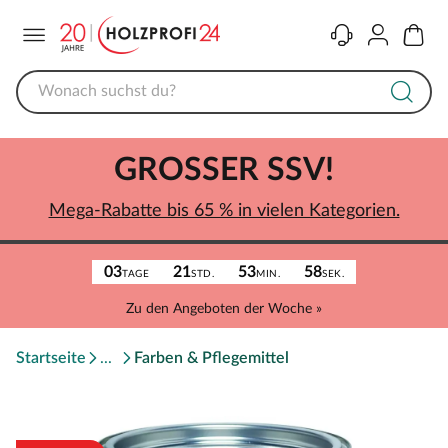
Menü
Kontakt
Konto
Warenk
GROSSER SSV!
Mega-Rabatte bis 65 % in vielen Kategorien.
03
21
53
58
TAGE
STD.
MIN.
SEK.
Zu den Angeboten der Woche »
Startseite
Farben & Pflegemittel