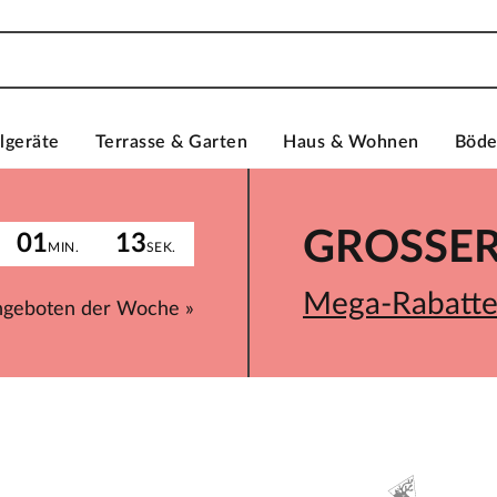
lgeräte
Terrasse & Garten
Haus & Wohnen
Böd
GROSSER 
01
13
MIN.
SEK.
Mega-Rabatte 
ngeboten der Woche »