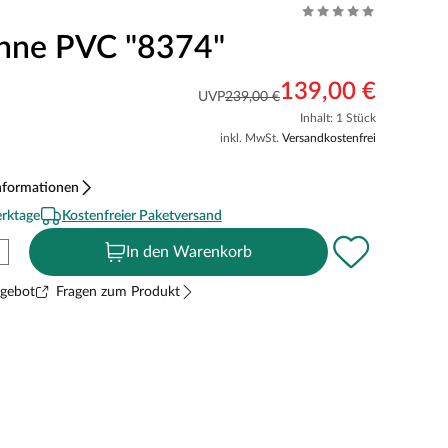
nne PVC "8374"
139,00 €
UVP
239,00 €
Inhalt: 1 Stück
inkl. MwSt.
Versandkostenfrei
nformationen
erktage
Kostenfreier Paketversand
In den Warenkorb
ngebot
Fragen zum Produkt