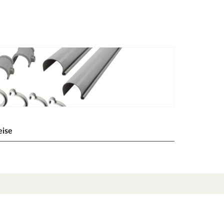
eise
r vor Schäden an Wänden und Fundament zu
efeld 1 mit Anbau und Askola 2 mit Anbau