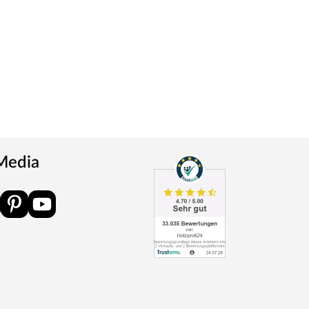
 Media