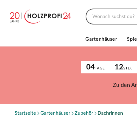
Gartenhäuser
Spie
04
12
TAGE
STD.
Zu den A
Startseite
Gartenhäuser
Zubehör
Dachrinnen