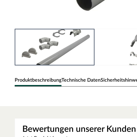
Produktbeschreibung
Technische Daten
Sicherheitshinw
Dachrinne PVC "8374"
Die günstige Variante, Dein Haus langfristig und siche
schützen. Diese Dachrinne ist für die Gartenhäuser Biel
geeignet.
Bewertungen unserer Kunden