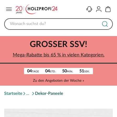
Menü
Kontakt
Konto
Warenk
GROSSER SSV!
Mega-Rabatte bis 65 % in vielen Kategorien.
04
04
50
51
TAGE
STD.
MIN.
SEK.
Zu den Angeboten der Woche »
Startseite
Dekor-Paneele