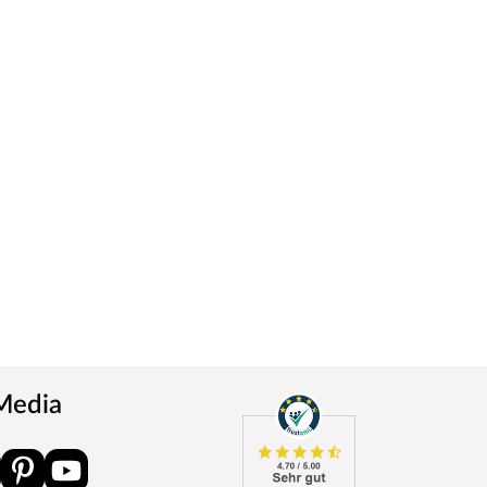
 Media