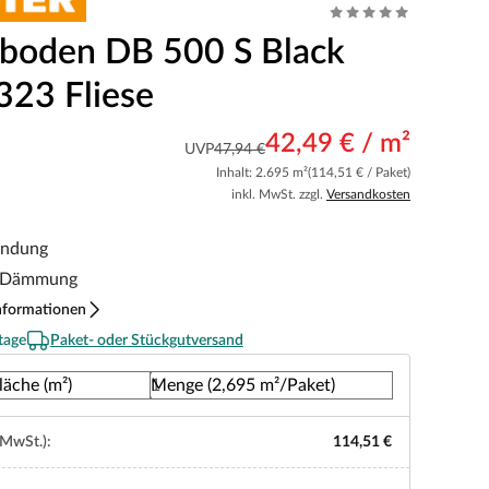
boden DB 500 S Black
323 Fliese
42,49 € / m²
UVP
47,94 €
Inhalt: 2.695 m²
(114,51 € / Paket)
inkl. MwSt. zzgl.
Versandkosten
indung
te Dämmung
nformationen
tage
Paket- oder Stückgutversand
läche (m²)
Menge (2,695 m²/Paket)
 MwSt.):
114,51 €