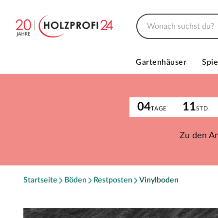
Gartenhäuser
Spie
04
11
TAGE
STD.
Zu den A
Startseite
Böden
Restposten
Vinylboden