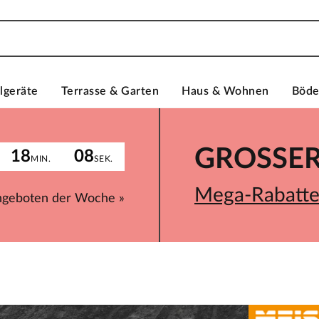
lgeräte
Terrasse & Garten
Haus & Wohnen
Böd
GROSSER 
18
08
MIN.
SEK.
Mega-Rabatte 
ngeboten der Woche »