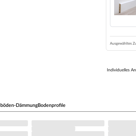
in modernes und exklusives Ambiente. Die
eleganten und modernen Bodenbelags. Die an vier
verleiht ihm ein gleichmäßiges Muster. Dank der
der Eindruck eines echten Steinbodens.
Ausgewähltes Z
e oberste Schicht besteht aus dem Dekor, das mit
Individuelles A
verpresst ist. Darunter liegt der Träger aus
orgt der Gegenzug für Stabilität.
ieses hochwertigen Produkts. Es ist daher für die
rvorragenden thermischen Leitfähigkeit eignet
wasserfußbodenheizung.
gnböden-Dämmung
Bodenprofile
tischer Klickverbindung. Der Bodenbelag
 frequentierte Flächen im privaten Bereich
Seine Nutzungsklasse (NK) 33 weist den Boden für
 Kaufhäusern, Hallen oder Klassenräumen aus. Die