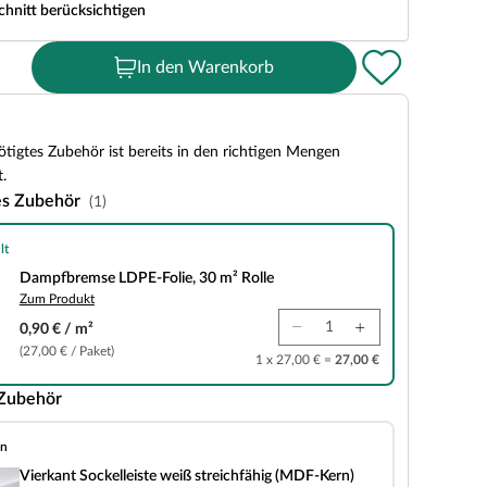
chnitt berücksichtigen
In den Warenkorb
tigtes Zubehör ist bereits in den richtigen Mengen
.
es Zubehör
(1)
lt
LDPE-Folie, 30 m² Rolle
Dampfbremse LDPE-Folie, 30 m² Rolle
Zum Produkt
0,90 € / m²
(27,00 € / Paket)
1 x 27,00 € =
27,00 €
 Zubehör
en
elleiste weiß streichfähig (MDF-Kern)
Vierkant Sockelleiste weiß streichfähig (MDF-Kern)