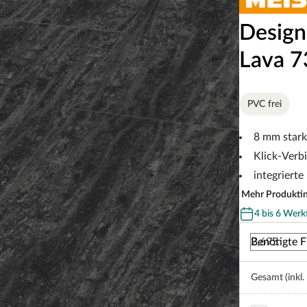
Design
Lava 7
PVC frei
8 mm stark
Klick-Verb
integrier
Mehr Produkti
4 bis 6 Werk
Benötigte F
Gesamt (inkl.