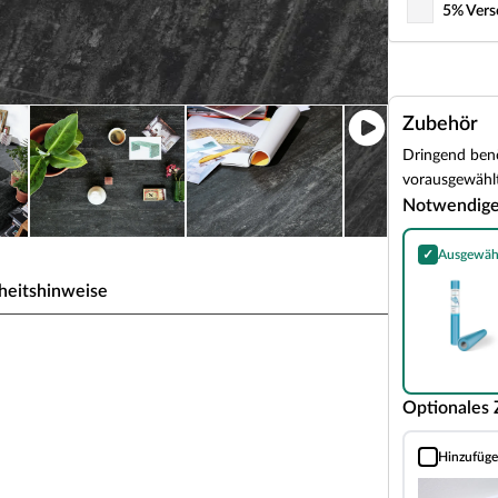
5% Vers
Zubehör
Dringend benö
vorausgewählt
Notwendig
✓
Ausgewäh
Dampfbremse 
heitshinweise
lack Lava 7323 Fliese
Optionales
e, Dämmung integriert
iner einfachen Verlegung sowie einem besonders
Hinzufüg
 für fast jeden Raum und zeichnet sich durch eine
Vierkant Sock
ür langfristige Freude an deinem neuen Boden.