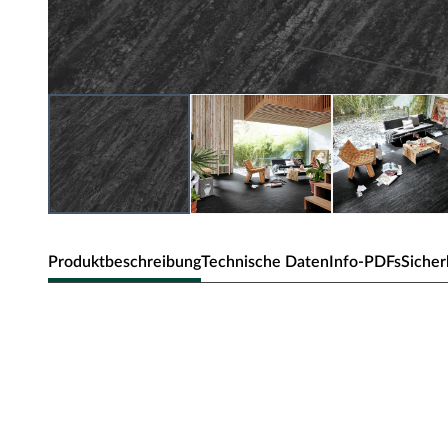
Produktbeschreibung
Technische Daten
Info-PDFs
Sicher
Meister Designboden DB 500 S B
Stärke 8 mm, Klick-Verbindung, geeignet für Feuchträum
Vinyl ist ein absoluter Alleskönner und überzeugt mit e
guten Preis-Leistungs-Verhältnis. Vinylboden eignet sich
hohe Abriebfestigkeit und Stoßunempfindlichkeit aus – f