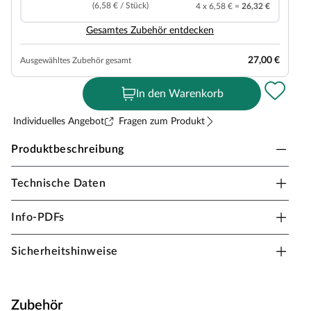
(6,58 € / Stück)
4 x 6,58 € =
26,32 €
Gesamtes Zubehör entdecken
27,00 €
Ausgewähltes Zubehör gesamt
In den Warenkorb
Individuelles Angebot
Fragen zum Produkt
Produktbeschreibung
Technische Daten
Meister Designboden DD 500 S Princess
Oak hell 7123 Landhausdiele
Info-PDFs
Stärke 8 mm, Klick-Verbindung, geeignet für
Feuchträume, Dämmung integriert
Sicherheitshinweise
Designböden sind frei von PVC und Phthalaten,
sogenannten Weichmachern, dadurch sind sie besonders
wohngesund. Sie gleichen Unebenheiten des
Zubehör