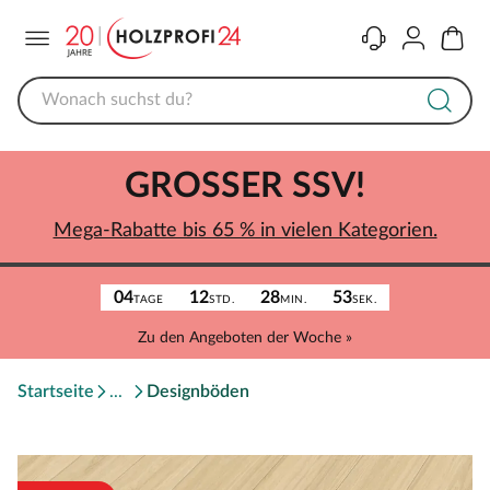
Menü
Kontakt
Konto
Warenk
GROSSER SSV!
Mega-Rabatte bis 65 % in vielen Kategorien.
04
12
28
53
TAGE
STD.
MIN.
SEK.
Zu den Angeboten der Woche »
Startseite
Designböden