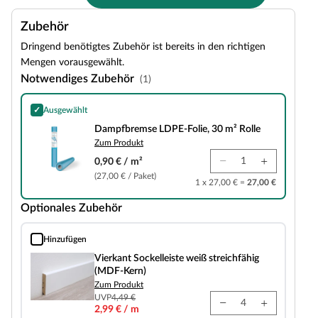
Zubehör
Dringend benötigtes Zubehör ist bereits in den richtigen
Mengen vorausgewählt.
Notwendiges Zubehör
(1)
✓
Ausgewählt
Dampfbremse LDPE-Folie, 30 m² Rolle
Dampfbremse LDPE-Folie, 30 m² Rolle
Zum Produkt
0,90 € / m²
(27,00 € / Paket)
1 x 27,00 € =
27,00 €
Optionales Zubehör
Hinzufügen
Vierkant Sockelleiste weiß streichfähig (MDF-Kern)
Vierkant Sockelleiste weiß streichfähig
(MDF-Kern)
Zum Produkt
UVP
4,49 €
2,99 € / m