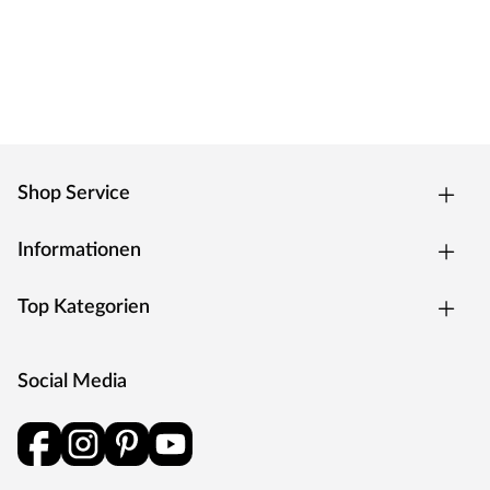
MEISTER setzt fortwährend neue Trends: Umfassende
Produkt- und Modellreihen gewährleisten für jeden
Geschmack eine hervorragende, individuelle und
attraktive Lösung. Qualität made in Germany.
Produkthinweise
Um Beschädigungen zu vermeiden, ist es wichtig, das
Produkt vor der Installation vollständig zu
Shop Service
akklimatisieren. Bitte lies zuerst die Verlegeanleitung
sorgfältig durch, um die korrekten Schritte hierfür zu
Informationen
befolgen.
Top Kategorien
Social Media