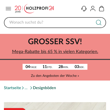
Menü
Kontakt
Konto
Warenk
GROSSER SSV!
Mega-Rabatte bis 65 % in vielen Kategorien.
04
11
28
03
TAGE
STD.
MIN.
SEK.
Zu den Angeboten der Woche »
Startseite
Designböden