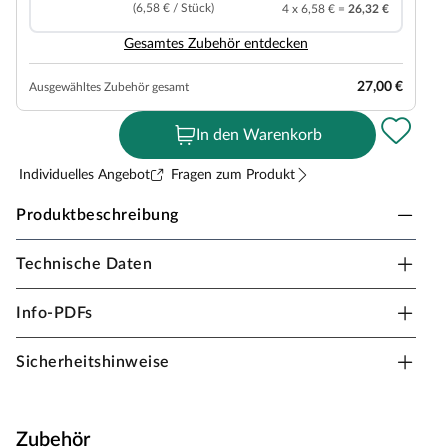
(6,58 € / Stück)
4 x 6,58 € =
26,32 €
Gesamtes Zubehör entdecken
27,00 €
Ausgewähltes Zubehör gesamt
In den Warenkorb
Individuelles Angebot
Fragen zum Produkt
Produktbeschreibung
Technische Daten
Meister Designboden DL 600 S Eiche
mountain white 7124 Landhausdiele
Info-PDFs
Stärke 9 mm, Klick-Verbindung, geeignet für
Feuchträume, Dämmung integriert
Sicherheitshinweise
Bei der Herstellung dieses Designbodens wurde bewusst
auf PVC und Weichmacher verzichtet. Stattdessen
wurden besonders wohngesunde Oberflächen
Zubehör