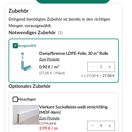
Zubehör
Dringend benötigtes Zubehör ist bereits in den richtigen
Mengen vorausgewählt.
Notwendiges Zubehör
(1)
✓
Ausgewählt
Dampfbremse LDPE-Folie, 30 m² Rolle
Dampfbremse LDPE-Folie, 30 m² Rolle
Zum Produkt
0,90 € / m²
(27,00 € / Paket)
1 x 27,00 € =
27,00 €
Optionales Zubehör
Hinzufügen
Vierkant Sockelleiste weiß streichfähig (MDF-Kern)
Vierkant Sockelleiste weiß streichfähig
(MDF-Kern)
Zum Produkt
UVP
4,49 €
2,99 € / m