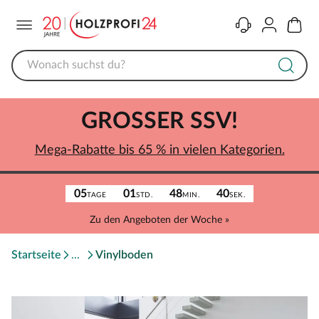
Menü
Kontakt
Konto
Warenk
GROSSER SSV!
Mega-Rabatte bis 65 % in vielen Kategorien.
05
01
48
40
TAGE
STD.
MIN.
SEK.
Zu den Angeboten der Woche »
Startseite
Vinylboden