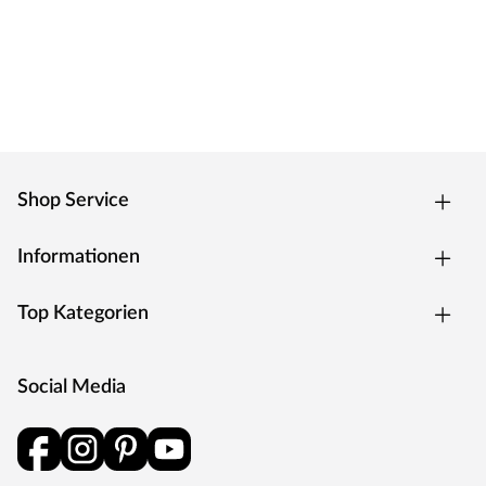
Nachbarn. Eine zusätzliche Unterlage ist nicht
erforderlich und nicht zulässig.
MEISTER – Räume voller Leben
Seit vielen Jahren entwickelt und produziert MEISTER
mit Leidenschaft Produkte für Räume voller Leben. Als
eines der führenden deutschen Unternehmen für
Laminat, Parkett, Vinyl, Kork, Linoleum sowie Wand- und
Shop Service
Deckenpaneele inkl. Zubehör überzeugt MEISTER mit
hochwertiger Qualität und technischer Innovation.
Informationen
MEISTER setzt fortwährend neue Trends: Umfassende
Produkt- und Modellreihen gewährleisten für jeden
Top Kategorien
Geschmack eine hervorragende, individuelle und
attraktive Lösung. Qualität made in Germany.
Social Media