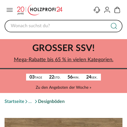
Menü
Kontakt
Konto
Warenk
GROSSER SSV!
Mega-Rabatte bis 65 % in vielen Kategorien.
03
22
56
24
TAGE
STD.
MIN.
SEK.
Zu den Angeboten der Woche »
Startseite
Designböden