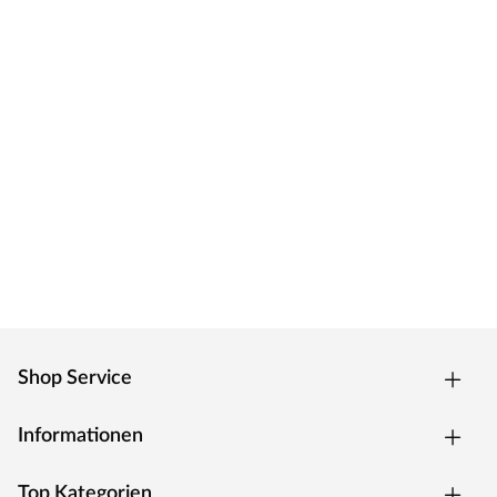
die Gestaltung von Wohn- und Arbeitsräumen – mit
herausragender Kompetenz in Design und
Anwendungstechnologie.
Shop Service
Informationen
Top Kategorien