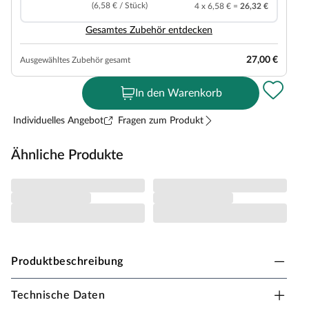
(6,58 € / Stück)
4 x 6,58 € =
26,32 €
Gesamtes Zubehör entdecken
27,00 €
Ausgewähltes Zubehör gesamt
In den Warenkorb
Individuelles Angebot
Fragen zum Produkt
Ähnliche Produkte
Produktbeschreibung
Technische Daten
EGGER Designboden - Home Elva Eiche in