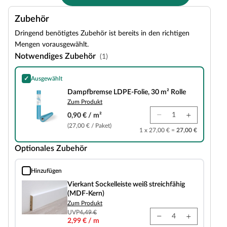
Zubehör
Dringend benötigtes Zubehör ist bereits in den richtigen
Mengen vorausgewählt.
Notwendiges Zubehör
(1)
✓
Ausgewählt
Dampfbremse LDPE-Folie, 30 m² Rolle
Dampfbremse LDPE-Folie, 30 m² Rolle
Zum Produkt
0,90 € / m²
(27,00 € / Paket)
1 x 27,00 € =
27,00 €
Optionales Zubehör
Hinzufügen
Vierkant Sockelleiste weiß streichfähig (MDF-Kern)
Vierkant Sockelleiste weiß streichfähig
(MDF-Kern)
Zum Produkt
UVP
4,49 €
2,99 € / m