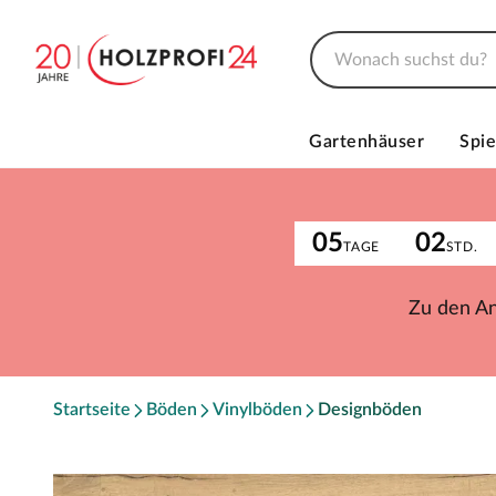
Gartenhäuser
Spie
05
02
TAGE
STD.
Zu den A
Startseite
Böden
Vinylböden
Designböden