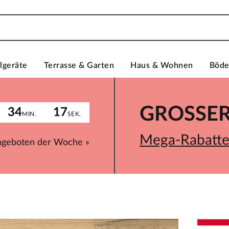
lgeräte
Terrasse & Garten
Haus & Wohnen
Böd
GROSSER 
34
17
MIN.
SEK.
Mega-Rabatte 
ngeboten der Woche »