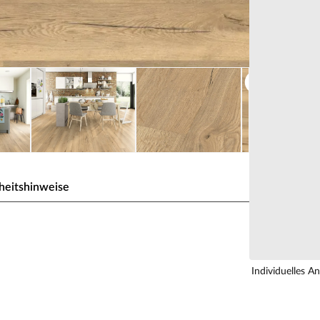
heitshinweise
nfort Eiche Natur EHD014
ume, Dämmung integriert
Individuelles A
rd ohne PVC und Weichmacher hergestellt.
rs druckbeständig.