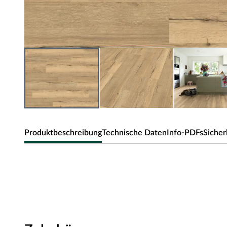
Produktbeschreibung
Technische Daten
Info-PDFs
Sicher
EGGER Designboden - Home Mo
Stärke 7,5 mm, Klick-Verbindung, geeignet für Feuchträ
Ein Designboden ist besonders wohngesund, denn er wi
Darüber hinaus ist er licht- bzw. farbecht sowie besonde