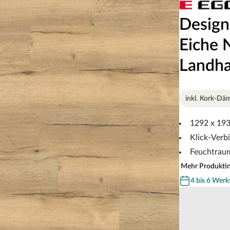
Design
Eiche
Landha
inkl. Kork-D
1292 x 193
Klick-Verb
Feuchtrau
Mehr Produkti
4 bis 6 Werk