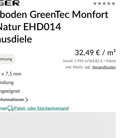
boden GreenTec Monfort
 Natur EHD014
usdiele
32,49 € / m²
ämmung
Inhalt: 1.995 m²
(64,82 € / Paket)
inkl. MwSt. zzgl.
Versandkosten
 x 7,5 mm
indung
mgeeignet
nformationen
tage
Paket- oder Stückgutversand