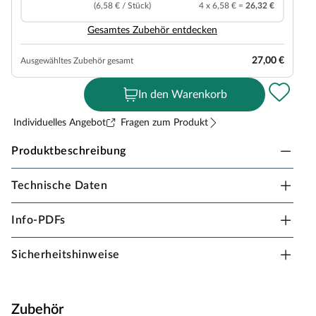
(6,58 € / Stück)
4 x 6,58 € =
26,32 €
Gesamtes Zubehör entdecken
27,00 €
Ausgewähltes Zubehör gesamt
In den Warenkorb
Individuelles Angebot
Fragen zum Produkt
Produktbeschreibung
Technische Daten
PARADOR Vinylboden Modular ONE
Landhausdiele
Info-PDFs
Modular ONE ist DER leistungsfähige und fortschrittliche
Sicherheitshinweise
elastische Bodenbelag in authentischen und zeitgemäßen
Designs
100% weichmacherfrei - ohne PVC
Zubehör
Leise und fußwarm