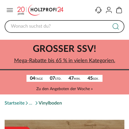
Menü
Kontakt
Konto
Warenk
GROSSER SSV!
Mega-Rabatte bis 65 % in vielen Kategorien.
04
07
47
45
TAGE
STD.
MIN.
SEK.
Zu den Angeboten der Woche »
Startseite
Vinylboden