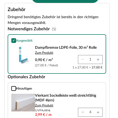
Zubehör
Dringend benötigtes Zubehör ist bereits in den richtigen
Mengen vorausgewählt.
Notwendiges Zubehör
(1)
✓
Ausgewählt
Dampfbremse LDPE-Folie, 30 m² Rolle
Dampfbremse LDPE-Folie, 30 m² Rolle
Zum Produkt
0,90 € / m²
(27,00 € / Paket)
1 x 27,00 € =
27,00 €
Optionales Zubehör
Hinzufügen
Vierkant Sockelleiste weiß streichfähig (MDF-Kern)
Vierkant Sockelleiste weiß streichfähig
(MDF-Kern)
Zum Produkt
UVP
4,49 €
2,99 € / m