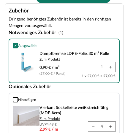
Zubehör
Dringend benötigtes Zubehör ist bereits in den richtigen
Mengen vorausgewählt.
Notwendiges Zubehör
(1)
✓
Ausgewählt
Dampfbremse LDPE-Folie, 30 m² Rolle
Dampfbremse LDPE-Folie, 30 m² Rolle
Zum Produkt
0,90 € / m²
(27,00 € / Paket)
1 x 27,00 € =
27,00 €
Optionales Zubehör
Hinzufügen
Vierkant Sockelleiste weiß streichfähig (MDF-Kern)
Vierkant Sockelleiste weiß streichfähig
(MDF-Kern)
Zum Produkt
UVP
4,49 €
2,99 € / m