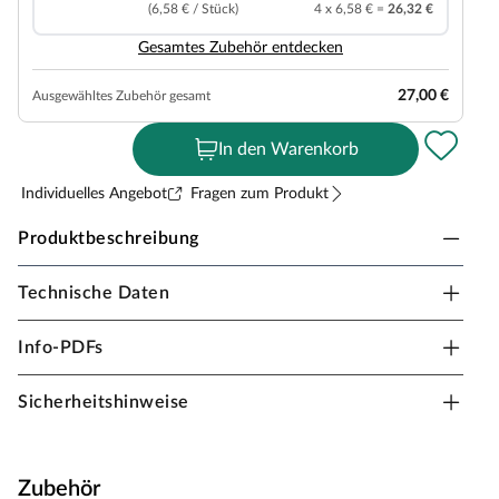
(6,58 € / Stück)
4 x 6,58 € =
26,32 €
Gesamtes Zubehör entdecken
27,00 €
Ausgewähltes Zubehör gesamt
In den Warenkorb
Individuelles Angebot
Fragen zum Produkt
Produktbeschreibung
Technische Daten
BASICfloor Designboden Natura Wood Ezra
Landhausdiele
Info-PDFs
Stärke 7 mm, Klick-Verbindung, geeignet für
Feuchträume, Dämmung integriert
Sicherheitshinweise
Designböden sind frei von PVC und Phthalaten,
sogenannten Weichmachern, dadurch sind sie besonders
wohngesund. Sie gleichen Unebenheiten des
Zubehör