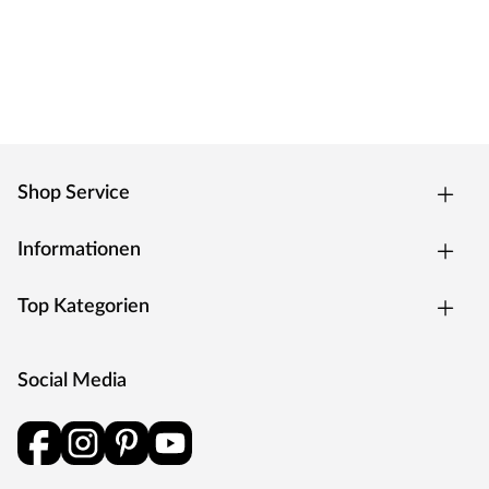
mit langjähriger Erfahrung auf die wichtigsten
Komponenten: überzeugende Strapazierfähigkeit,
formstabile Haltbarkeit der Materialien und stetige
Tiefpreise – für langanhaltende Freude. Zuverlässig,
preisgünstig und ohne viel überflüssiges Drumherum.
Produkthinweise
Um Beschädigungen zu vermeiden, ist es wichtig, das
Shop Service
Produkt vor der Installation vollständig zu
akklimatisieren. Bitte lies zuerst die Verlegeanleitung
Informationen
sorgfältig durch, um die korrekten Schritte hierfür zu
befolgen.
Top Kategorien
Social Media