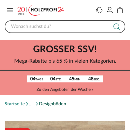
Menü
Kontakt
Konto
Warenk
GROSSER SSV!
Mega-Rabatte bis 65 % in vielen Kategorien.
04
04
45
48
TAGE
STD.
MIN.
SEK.
Zu den Angeboten der Woche »
Startseite
Designböden