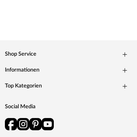
mit langjähriger Erfahrung auf die wichtigsten
Komponenten: überzeugende Strapazierfähigkeit,
formstabile Haltbarkeit der Materialien und stetige
Tiefpreise – für langanhaltende Freude. Zuverlässig,
preisgünstig und ohne viel überflüssiges Drumherum.
Produkthinweise
Um Beschädigungen zu vermeiden, ist es wichtig, das
Shop Service
Produkt vor der Installation vollständig zu
akklimatisieren. Bitte lies zuerst die Verlegeanleitung
Informationen
sorgfältig durch, um die korrekten Schritte hierfür zu
befolgen.
Top Kategorien
Social Media