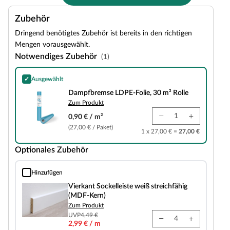
Zubehör
Dringend benötigtes Zubehör ist bereits in den richtigen
Mengen vorausgewählt.
Notwendiges Zubehör
(1)
✓
Ausgewählt
Dampfbremse LDPE-Folie, 30 m² Rolle
Dampfbremse LDPE-Folie, 30 m² Rolle
Zum Produkt
0,90 € / m²
(27,00 € / Paket)
1 x 27,00 € =
27,00 €
Optionales Zubehör
Hinzufügen
Vierkant Sockelleiste weiß streichfähig (MDF-Kern)
Vierkant Sockelleiste weiß streichfähig
(MDF-Kern)
Zum Produkt
UVP
4,49 €
2,99 € / m