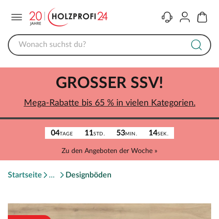
Menü
Kontakt
Konto
Warenk
GROSSER SSV!
Mega-Rabatte bis 65 % in vielen Kategorien.
04
11
53
14
TAGE
STD.
MIN.
SEK.
Zu den Angeboten der Woche »
Startseite
Designböden