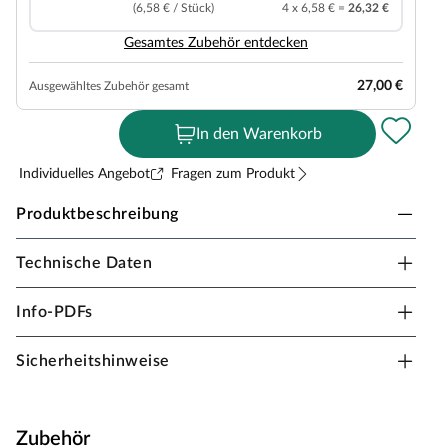
(6,58 € / Stück)
4 x 6,58 € =
26,32 €
Gesamtes Zubehör entdecken
27,00 €
Ausgewähltes Zubehör gesamt
In den Warenkorb
Individuelles Angebot
Fragen zum Produkt
Produktbeschreibung
Technische Daten
BASICfloor Designboden Natura Wood Luna
Landhausdiele
Info-PDFs
Stärke 7 mm, Klick-Verbindung, geeignet für
Feuchträume, Dämmung integriert
Sicherheitshinweise
Ein Designboden ist besonders wohngesund, denn er
wird ohne PVC und Weichmacher hergestellt. Darüber
hinaus ist er licht- bzw. farbecht sowie besonders
Zubehör