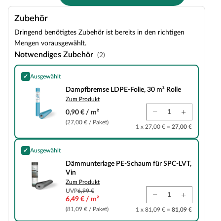
Zubehör
Dringend benötigtes Zubehör ist bereits in den richtigen
Mengen vorausgewählt.
Notwendiges Zubehör
(2)
✓
Ausgewählt
Dampfbremse LDPE-Folie, 30 m² Rolle
Dampfbremse LDPE-Folie, 30 m² Rolle
Zum Produkt
0,90 € / m²
(27,00 € / Paket)
1 x 27,00 € =
27,00 €
✓
Ausgewählt
Dämmunterlage PE-Schaum für SPC-LVT, Vin
Dämmunterlage PE-Schaum für SPC-LVT,
Vin
Zum Produkt
UVP
6,99 €
6,49 € / m²
(81,09 € / Paket)
1 x 81,09 € =
81,09 €