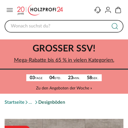
Menü
Kontakt
Konto
Warenk
GROSSER SSV!
Mega-Rabatte bis 65 % in vielen Kategorien.
03
04
23
58
TAGE
STD.
MIN.
SEK.
Zu den Angeboten der Woche »
Startseite
Designböden