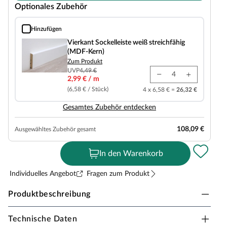
Optionales Zubehör
Hinzufügen
Vierkant Sockelleiste weiß streichfähig (MDF-Kern)
Vierkant Sockelleiste weiß streichfähig
(MDF-Kern)
Zum Produkt
UVP
4,49 €
2,99 € / m
(6,58 € / Stück)
4 x 6,58 € =
26,32 €
Gesamtes Zubehör entdecken
108,09 €
Ausgewähltes Zubehör gesamt
In den Warenkorb
Individuelles Angebot
Fragen zum Produkt
Produktbeschreibung
Technische Daten
KronoFlooring Designboden Organic Classic