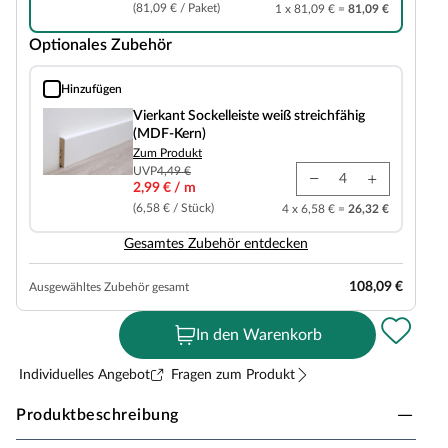
(81,09 € / Paket)
1 x 81,09 € =
81,09 €
Optionales Zubehör
Hinzufügen
Vierkant Sockelleiste weiß streichfähig (MDF-Kern)
Vierkant Sockelleiste weiß streichfähig
(MDF-Kern)
Zum Produkt
UVP
4,49 €
2,99 € / m
(6,58 € / Stück)
4 x 6,58 € =
26,32 €
Gesamtes Zubehör entdecken
108,09 €
Ausgewähltes Zubehör gesamt
In den Warenkorb
Individuelles Angebot
Fragen zum Produkt
Produktbeschreibung