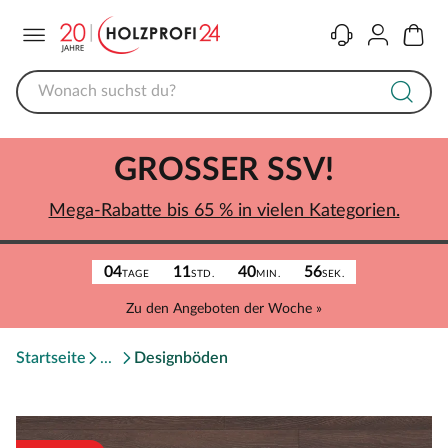
Menü
Kontakt
Konto
Warenk
GROSSER SSV!
Mega-Rabatte bis 65 % in vielen Kategorien.
04
11
40
56
TAGE
STD.
MIN.
SEK.
Zu den Angeboten der Woche »
Startseite
Designböden