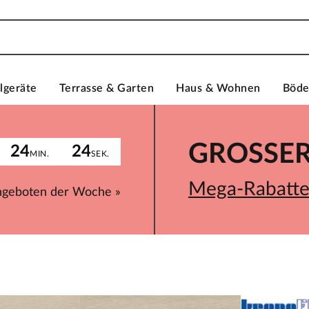
lgeräte
Terrasse & Garten
Haus & Wohnen
Böd
GROSSER 
24
24
MIN.
SEK.
Mega-Rabatte 
ngeboten der Woche »