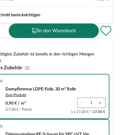
chnitt berücksichtigen
In den Warenkorb
tigtes Zubehör ist bereits in den richtigen Mengen
.
es Zubehör
(2)
lt
LDPE-Folie, 30 m² Rolle
Dampfbremse LDPE-Folie, 30 m² Rolle
Zum Produkt
0,90 € / m²
(27,00 € / Paket)
1 x 27,00 € =
27,00 €
lt
e PE-Schaum für SPC-LVT, Vin
Dämmunterlage PE-Schaum für SPC-LVT, Vin