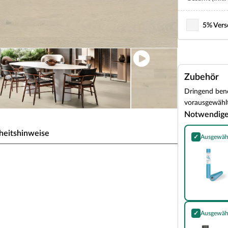
5% Vers
Zubehör
Dringend benö
vorausgewählt
Notwendig
heitshinweise
✓
Ausgewäh
Dampfbremse 
nic Classic Mist Ethereal
e
✓
Ausgewäh
Dämmunterlag
 auf PVC und Weichmacher verzichtet.