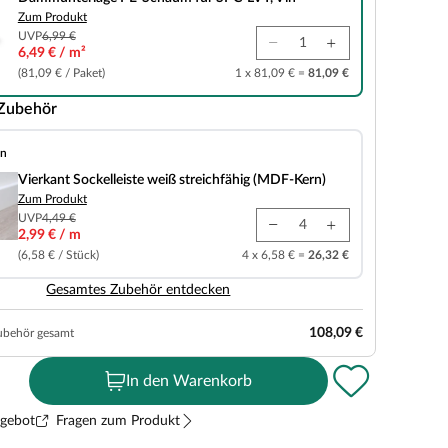
Zum Produkt
UVP
6,99 €
6,49 € / m²
(81,09 € / Paket)
1 x 81,09 € =
81,09 €
 Zubehör
en
elleiste weiß streichfähig (MDF-Kern)
Vierkant Sockelleiste weiß streichfähig (MDF-Kern)
Zum Produkt
UVP
4,49 €
2,99 € / m
(6,58 € / Stück)
4 x 6,58 € =
26,32 €
Gesamtes Zubehör entdecken
108,09 €
ubehör gesamt
In den Warenkorb
ngebot
Fragen zum Produkt