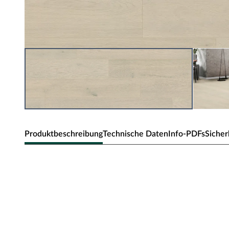
Produktbeschreibung
Technische Daten
Info-PDFs
Sicher
KronoFlooring Designboden Orga
Oak K668 Landhausdiele
Stärke 8 mm, Klick-Verbindung, geeignet für Feuchträum
Bei der Herstellung dieses Designbodens wurde bewusst