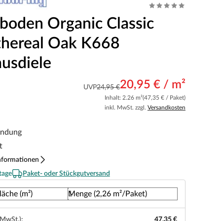
boden Organic Classic
thereal Oak K668
usdiele
20,95 € / m²
UVP
24,95 €
Inhalt: 2.26 m²
(47,35 € / Paket)
inkl. MwSt. zzgl.
Versandkosten
indung
t
nformationen
tage
Paket- oder Stückgutversand
läche (m²)
Menge (2,26 m²/Paket)
 MwSt.):
47,35 €