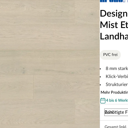
Design
Mist E
Landha
PVC frei
8 mm stark
Klick-Verb
Strukturier
Mehr Produkti
4 bis 6 Werk
Benötigte F
Gesamt (inkl.