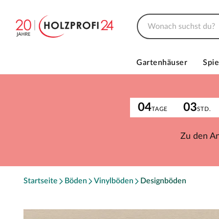
Gartenhäuser
Spie
04
03
TAGE
STD.
Zu den A
Startseite
Böden
Vinylböden
Designböden