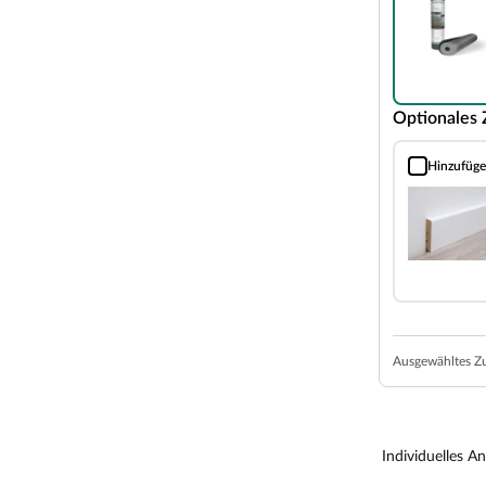
 verwendet, die auch lichtecht und
nologie aus
Optionales
luftgüte A+, der Boden ist vom Eco Institut
Hinzufüg
Vierkant Sock
und besteht bis zu 90 % aus dem Werkstoff Holz
rganischen Bindemitteln umschlossen, was zuverlässig
 durch Temperaturunterschiede oder Verändern der
ten
itzwasser (gemäß NALFA)
Ausgewähltes Z
sgrundlage für Bakterien
austiere geeignet
rtschafteten Wäldern
Individuelles A
lich