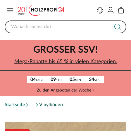
Menü
Kontakt
Konto
Warenk
GROSSER SSV!
Mega-Rabatte bis 65 % in vielen Kategorien.
04
09
05
34
TAGE
STD.
MIN.
SEK.
Zu den Angeboten der Woche »
Startseite
Vinylböden