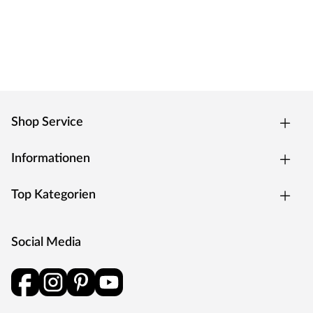
eines der führenden deutschen Unternehmen für
Laminat, Parkett, Vinyl, Kork, Linoleum sowie Wand- und
Deckenpaneele inkl. Zubehör überzeugt MEISTER mit
hochwertiger Qualität und technischer Innovation.
MEISTER setzt fortwährend neue Trends: Umfassende
Produkt- und Modellreihen gewährleisten für jeden
Geschmack eine hervorragende, individuelle und
Shop Service
attraktive Lösung. Qualität made in Germany.
Informationen
Top Kategorien
Social Media