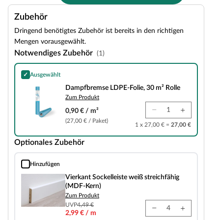
Zubehör
Dringend benötigtes Zubehör ist bereits in den richtigen
Mengen vorausgewählt.
Notwendiges Zubehör
(1)
✓
Ausgewählt
Dampfbremse LDPE-Folie, 30 m² Rolle
Dampfbremse LDPE-Folie, 30 m² Rolle
Zum Produkt
0,90 € / m²
(27,00 € / Paket)
1 x 27,00 € =
27,00 €
Optionales Zubehör
Hinzufügen
Vierkant Sockelleiste weiß streichfähig (MDF-Kern)
Vierkant Sockelleiste weiß streichfähig
(MDF-Kern)
Zum Produkt
UVP
4,49 €
2,99 € / m