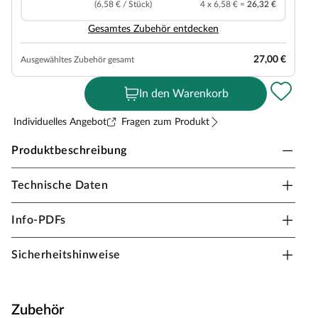
(6,58 € / Stück)
4 x 6,58 € =
26,32 €
Gesamtes Zubehör entdecken
27,00 €
Ausgewähltes Zubehör gesamt
In den Warenkorb
Individuelles Angebot
Fragen zum Produkt
Produktbeschreibung
Technische Daten
Meister Vinylboden Rigid RM400S Cloud rap
20083 Eiche Landhausdiele Edition M9
Info-PDFs
Stärke 5,5 mm, Schwimmend, geeignet für Feuchträume,
Dämmung integriert
Sicherheitshinweise
Ein Designboden ist besonders wohngesund, denn er
wird ohne PVC und Weichmacher hergestellt. Darüber
hinaus ist er licht- bzw. farbecht sowie besonders
Zubehör