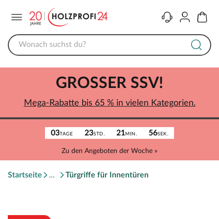
Menü
Kontakt
Konto
Warenk
GROSSER SSV!
Mega-Rabatte bis 65 % in vielen Kategorien.
03
23
21
56
TAGE
STD.
MIN.
SEK.
Zu den Angeboten der Woche »
Startseite
Türgriffe für Innentüren