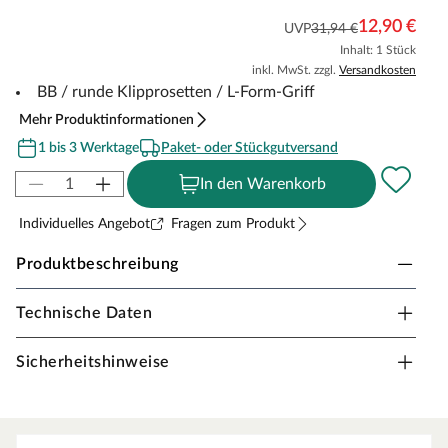
12,90 €
UVP
31,94 €
Inhalt: 1 Stück
inkl. MwSt. zzgl.
Versandkosten
BB / runde Klipprosetten / L-Form-Griff
Mehr Produktinformationen
1 bis 3 Werktage
Paket- oder Stückgutversand
In den Warenkorb
Individuelles Angebot
Fragen zum Produkt
Produktbeschreibung
Technische Daten
Drückergarnitur Arabella, Edelstahl BiColor
Drückergarnitur in Buntbartausführung mit rundem L-
Sicherheitshinweise
Form-Griff und runden Klipprosetten, BiColor-Edelstahl
matt/poliert.
Rosettengarnitur