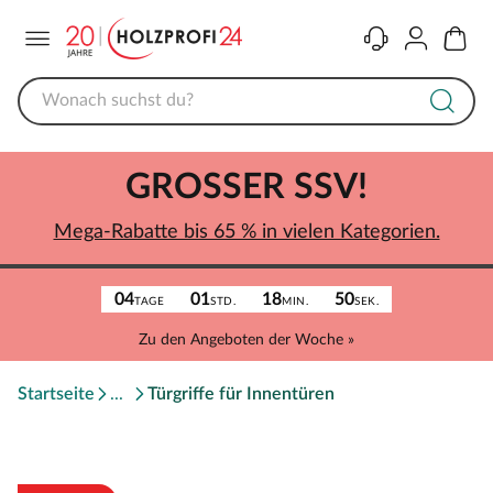
Menü
Kontakt
Konto
Warenk
GROSSER SSV!
Mega-Rabatte bis 65 % in vielen Kategorien.
04
01
18
50
TAGE
STD.
MIN.
SEK.
Zu den Angeboten der Woche »
Startseite
Türgriffe für Innentüren