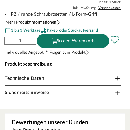
Inhalt: 1 Stück
inkl. MwSt. zzgl.
Versandkosten
PZ / runde Schraubrosetten / L-Form-Griff
Mehr Produktinformationen
1 bis 3 Werktage
Paket- oder Stückgutversand
In den Warenkorb
Individuelles Angebot
Fragen zum Produkt
Produktbeschreibung
Technische Daten
Drückergarnitur Bellina Premium, Edelstahl
matt
Sicherheitshinweise
Drückergarnitur in Profilzylinderausführung mit rundem
L-Form-Griff und runden Schraubrosetten, Edelstahl
matt.
Bewertungen unserer Kunden
Rosettengarnitur
Eine Drückergarnitur mit geteilter Aufnahme für Drücker-
Jetzt Produkt bewerten