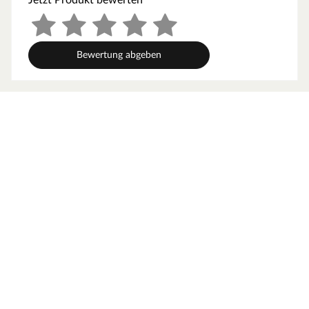
und Schlüsselabdeckung. Die Rosetten decken nur die
Bereiche um den Drücker bzw. um das Schlüsselloch ab.
PZ-Verriegelung
Bewertung abgeben
Für Zimmertüren, die mit einem Profilzylinder verriegelt
werden sollen.
Oberfläche
Die Garnitur ist mit einer Oberfläche aus Edelstahl
ausgestattet, somit sehr robust und verleiht der Tür ein
hochwertiges Aussehen.