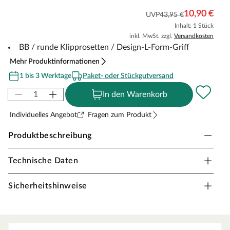
10,90 €
UVP
43,95 €
Inhalt: 1 Stück
inkl. MwSt. zzgl.
Versandkosten
BB / runde Klipprosetten / Design-L-Form-Griff
Mehr Produktinformationen
1 bis 3 Werktage
Paket- oder Stückgutversand
In den Warenkorb
Individuelles Angebot
Fragen zum Produkt
Produktbeschreibung
Technische Daten
Drückergarnitur Bonita, Edelstahl matt
Drückergarnitur in Buntbartausführung mit Design-L-
Sicherheitshinweise
Form-Griff und runden Klipprosetten, Edelstahl matt.
Rosettengarnitur
Eine Drückergarnitur mit geteilter Aufnahme für Drücker-