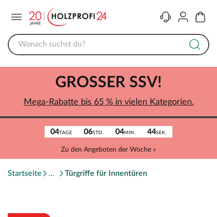
Menü
Kontakt
Konto
Warenk
GROSSER SSV!
Mega-Rabatte bis 65 % in vielen Kategorien.
04
06
04
44
TAGE
STD.
MIN.
SEK.
Zu den Angeboten der Woche »
Startseite
Türgriffe für Innentüren