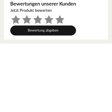
und Schlüsselabdeckung. Die Rosetten decken nur die
Bewertungen unserer Kunden
Bereiche um den Drücker bzw. um das Schlüsselloch ab.
Jetzt Produkt bewerten
WC-Verriegelung
Das klassische Standardschloss für Bäder und Toiletten
mit praktischer Notentriegelungsfunktion.
Bewertung abgeben
Oberfläche
Die Garnitur ist mit einer Oberfläche aus Edelstahl
ausgestattet, somit sehr robust und verleiht der Tür ein
hochwertiges Aussehen.