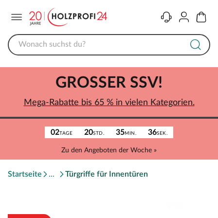
Menü
Kontakt
Konto
Warenk
GROSSER SSV!
Mega-Rabatte bis 65 % in vielen Kategorien.
02
20
35
36
TAGE
STD.
MIN.
SEK.
Zu den Angeboten der Woche »
Startseite
Türgriffe für Innentüren