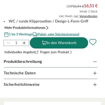
16,51 €
UVP
55,94 €
Inhalt: 1 Stück
inkl. MwSt. zzgl.
Versandkosten
WC / runde Klipprosetten / Design-L-Form-Griff
Mehr Produktinformationen
1 bis 3 Werktage
Paket- oder Stückgutversand
In den Warenkorb
Individuelles Angebot
Fragen zum Produkt
Produktbeschreibung
Technische Daten
Drückergarnitur Bonita, Edelstahl matt
Drückergarnitur in WC-Ausführung mit Design-L-Form-
Sicherheitshinweise
Griff und runden Klipprosetten, Edelstahl matt.
Rosettengarnitur
Eine Drückergarnitur mit geteilter Aufnahme für Drücker-