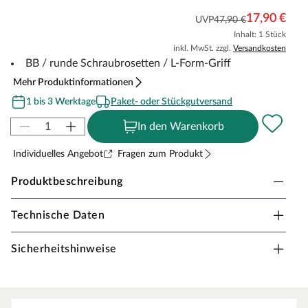
17,90 €
UVP
47,90 €
Inhalt: 1 Stück
inkl. MwSt. zzgl.
Versandkosten
BB / runde Schraubrosetten / L-Form-Griff
Mehr Produktinformationen
1 bis 3 Werktage
Paket- oder Stückgutversand
In den Warenkorb
Individuelles Angebot
Fragen zum Produkt
Produktbeschreibung
Technische Daten
Drückergarnitur Nera Premium, Edelstahl
schwarz
Sicherheitshinweise
Drückergarnitur in Buntbartausführung mit rundem L-
Form-Griff und runden Schraubrosetten, schwarz matt.
Rosettengarnitur