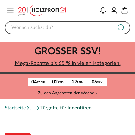
Menü
Kontakt
Konto
Warenk
GROSSER SSV!
Mega-Rabatte bis 65 % in vielen Kategorien.
04
02
27
06
TAGE
STD.
MIN.
SEK.
Zu den Angeboten der Woche »
Startseite
Türgriffe für Innentüren