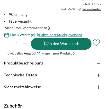
Inhalt: 1 Stück
inkl. MwSt. zzgl.
Versandkosten
90 cm lang
feuerverzinkt
Mehr Produktinformationen
1 bis 3 Werktage
Paket- oder Stückgutversand
In den Warenkorb
Individuelles Angebot
Fragen zum Produkt
Produktbeschreibung
Technische Daten
Einschlaghülse 91 x 91 mm
Eisen verzinkt mit 2 Löchern 10,5 mm Ø je Seite.
Sicherheitshinweise
Geeignet für Pfosten 90 x 90 mm.
Ideal für Flecht und Sichtschutzzäune
Zubehör
Schnelle Montage