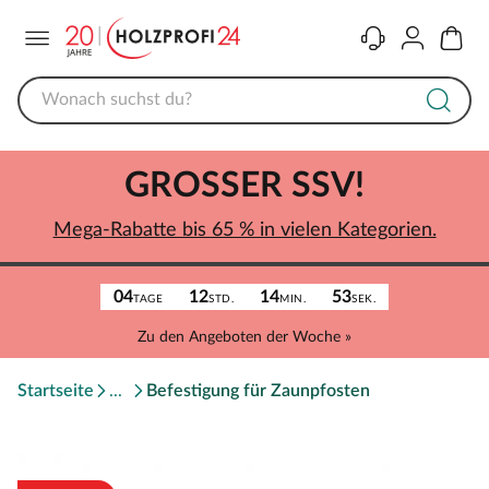
Menü
Kontakt
Konto
Warenk
GROSSER SSV!
Mega-Rabatte bis 65 % in vielen Kategorien.
04
12
14
53
TAGE
STD.
MIN.
SEK.
Zu den Angeboten der Woche »
Startseite
Befestigung für Zaunpfosten