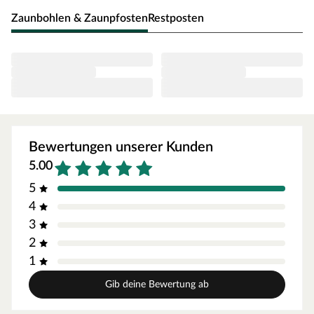
Langlebig dank feuerverzinktem Eisen
Zaunbohlen & Zaunpfosten
Restposten
Pfostenanker zum Einschlagen bieten die schnellste
Möglichkeit einen Pfosten zu setzen.
Bewertungen unserer Kunden
5.00
5
4
3
2
1
Gib deine Bewertung ab