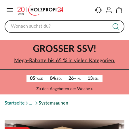
Menü
Kontakt
Konto
Warenk
GROSSER SSV!
Mega-Rabatte bis 65 % in vielen Kategorien.
05
04
26
13
TAGE
STD.
MIN.
SEK.
Zu den Angeboten der Woche »
Startseite
Systemsaunen