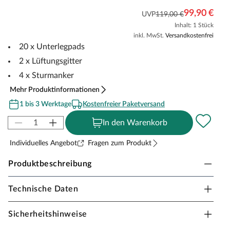
99,90 €
UVP
119,00 €
Inhalt: 1 Stück
inkl. MwSt.
Versandkostenfrei
20 x Unterlegpads
2 x Lüftungsgitter
4 x Sturmanker
Mehr Produktinformationen
1 bis 3 Werktage
Kostenfreier Paketversand
In den Warenkorb
Individuelles Angebot
Fragen zum Produkt
Produktbeschreibung
Technische Daten
Essential Komplettset für Gartenhäuser &
Gartensaunen
Sicherheitshinweise
Funktionales Erweiterungs-Set für Gartenhäuser und