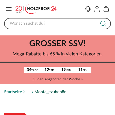
Menü
Kontakt
Konto
Warenk
GROSSER SSV!
Mega-Rabatte bis 65 % in vielen Kategorien.
04
12
19
11
TAGE
STD.
MIN.
SEK.
Zu den Angeboten der Woche »
Startseite
Montagezubehör