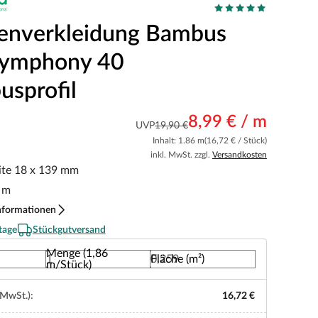
enverkleidung Bambus
Symphony 40
sprofil
8,99 € / m
UVP
19,90 €
Inhalt: 1.86 m
(16,72 € / Stück)
inkl. MwSt. zzgl.
Versandkosten
ite 18 x 139 mm
 m
nformationen
tage
Stückgutversand
Menge (1,86
Fläche (m²)
m/Stück)
 MwSt.):
16,72 €