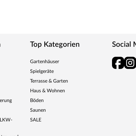
t sich denkbar einfach. Spezielle
e Anbringung, die höchsten optischen Ansprüchen
lips nach ihrer Montur unsichtbar. Um eine
Anbringung ein 2 mm breiter Spalt zwischen dem
ps mit Edelstahlschrauben.
n
Top Kategorien
Social
ontal als auch vertikal verlegen. So genießt Du
Gartenhäuser
nschen. Im Rahmen der Verlegung solltest Du
Spielgeräte
Terrasse & Garten
ng sollten 10 cm Abstand bleiben
Haus & Wohnen
montiert sein - diese sollte aus ca. 40 mm dicken
ferung
Böden
einander verlegt werden
Saunen
r LKW-
SALE