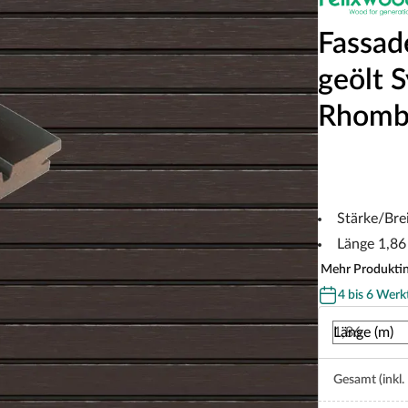
Fassad
geölt 
Rhombu
Stärke/Bre
Länge 1,86
Mehr Produkti
4 bis 6 Werk
Länge (m)
Gesamt (inkl.