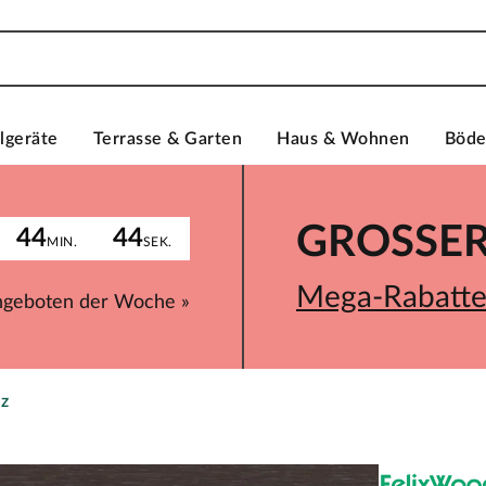
lgeräte
Terrasse & Garten
Haus & Wohnen
Böd
GROSSER 
44
44
MIN.
SEK.
Mega-Rabatte 
ngeboten der Woche »
z