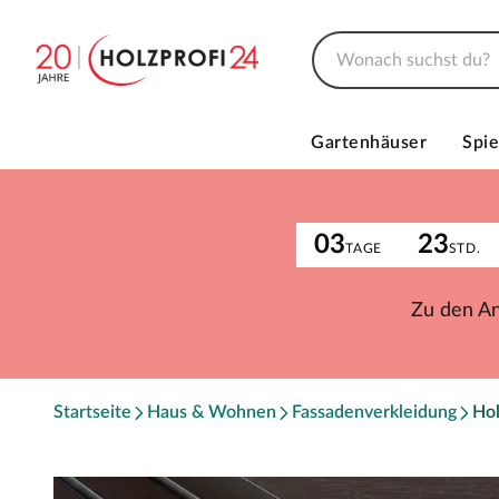
Gartenhäuser
Spie
03
23
TAGE
STD.
Zu den A
Startseite
Haus & Wohnen
Fassadenverkleidung
Hol