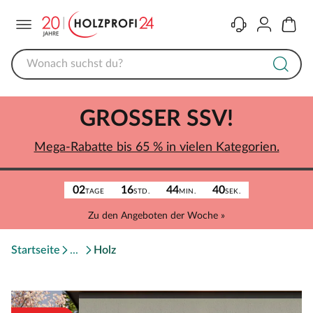
Menü
Kontakt
Konto
Warenk
GROSSER SSV!
Mega-Rabatte bis 65 % in vielen Kategorien.
02
16
44
40
TAGE
STD.
MIN.
SEK.
Zu den Angeboten der Woche »
Startseite
Holz