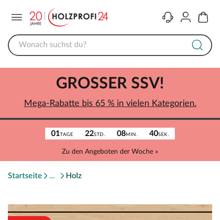
Menü
Kontakt
Konto
Warenk
GROSSER SSV!
Mega-Rabatte bis 65 % in vielen Kategorien.
01
22
08
40
TAGE
STD.
MIN.
SEK.
Zu den Angeboten der Woche »
Startseite
Holz