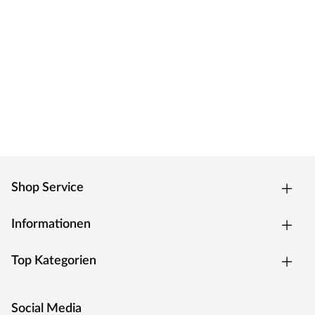
produziert der Hersteller alles, was den Outdoorbereich
zum angenehmen Aufenthaltsort werden lässt.
Innovative Materialien, hochwertiges Holz und günstige
Preise – dafür steht WOODTEX. Kurzum: Viel Garten für
wenig Geld.
Shop Service
Informationen
Top Kategorien
Social Media