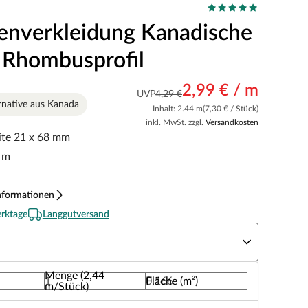
enverkleidung Kanadische
 Rhombusprofil
2,99 € / m
UVP
4,29 €
rnative aus Kanada
Inhalt: 2.44 m
(7,30 € / Stück)
inkl. MwSt. zzgl.
Versandkosten
ite 21 x 68 mm
 m
nformationen
erktage
Langgutversand
nge
Menge (2,44
Fläche (m²)
m/Stück)