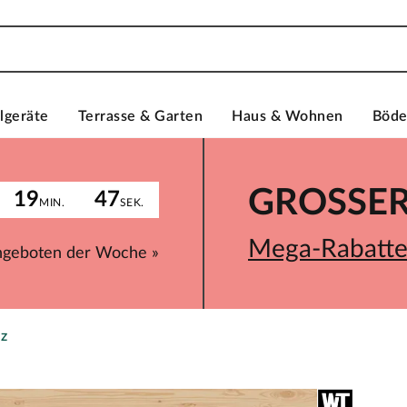
lgeräte
Terrasse & Garten
Haus & Wohnen
Böd
GROSSER 
19
47
MIN.
SEK.
Mega-Rabatte 
ngeboten der Woche »
z