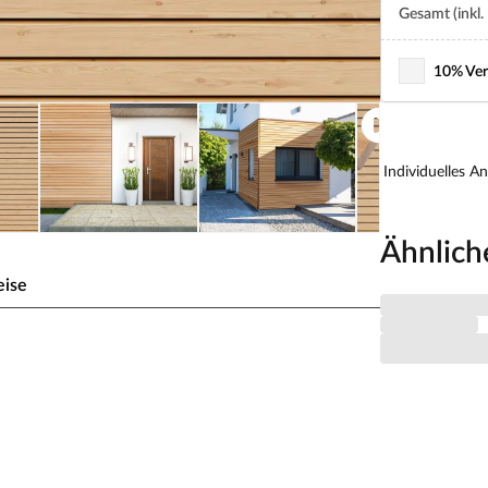
Gesamt (inkl.
10% Ver
Individuelles A
Ähnlich
eise
che Lärche
harme.
ern zählt, handelt es sich um besonders robustes
tum weist die kanadische Lärche eine hohe
denen das Holz starken mechanischen Belastungen