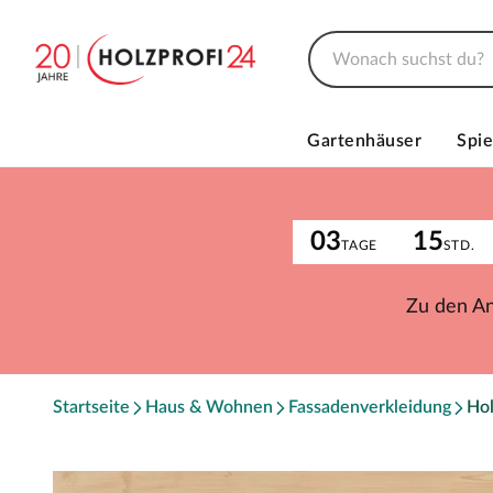
Gartenhäuser
Spie
03
15
TAGE
STD.
Zu den A
Startseite
Haus & Wohnen
Fassadenverkleidung
Hol