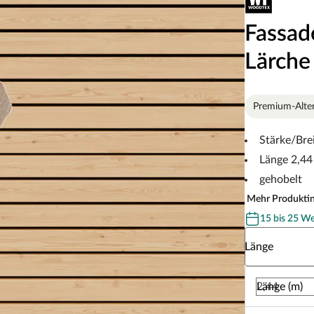
Fassad
Lärche
Premium-Alte
Stärke/Bre
Länge 2,44
gehobelt
Mehr Produkti
15 bis 25 W
Wähle eine Lä
Länge
Länge (m)