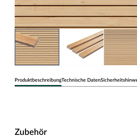
Produktbeschreibung
Technische Daten
Sicherheitshinw
Fassadenholz Rhombusprofil kanadis
Fassaden aus Holz begeistern durch ihren natürlichen C
Obwohl die kanadische Lärche offiziell zu den Weichhölz
und widerstandsfähiges Holz. Durch das langsame Wachs
Zubehör
Dichte und Festigkeit auf. Ideal für Anwendungen, bei 