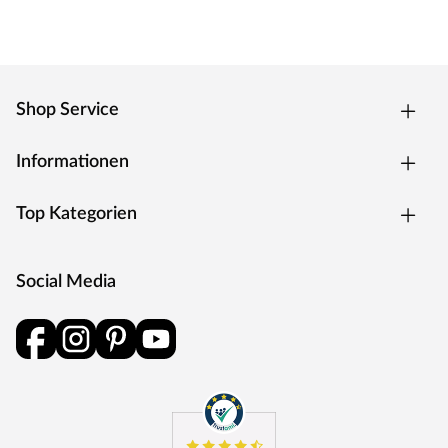
Qualitätsmangel dar.
WOODTEX – Holz ohne Kompromisse
Preiswerte Markenprodukte rund um Holz und darüber
hinaus: WOODTEX bietet erstklassige Qualität bei
Shop Service
Garten-/Gerätehäusern, Sichtschutzzäunen,
Terrassendielen und Gewächshäusern. Seit vielen Jahren
Informationen
produziert der Hersteller alles, was den Outdoorbereich
zum angenehmen Aufenthaltsort werden lässt.
Top Kategorien
Innovative Materialien, hochwertiges Holz und günstige
Preise – dafür steht WOODTEX. Kurzum: Viel Garten für
wenig Geld.
Social Media