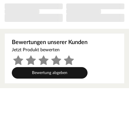
hohe Dichte und Festigkeit auf. Ideal für Anwendungen,
bei denen das Holz starken mechanischen Belastungen
ausgesetzt ist, z. B. bei Fassadenhölzern oder
Terrassendielen. Die kanadische Lärche ist in der
Dauerhaftigkeitsklasse 3 anzusiedeln und damit haltbarer
als die europäische Lärche (Dauerhaftigkeitsklasse 4).
Bewertungen unserer Kunden
Vergleichbar ist die kanadische Variante stattdessen mit
der sibirischen Lärche. Der hohe Harzgehalt macht die
Jetzt Produkt bewerten
nordischen Lärchen auf natürliche Weise resistent gegen
Insektenbefall, Fäulnis und Feuchtigkeit. Auch in Sachen
Optik ähneln sich die kanadische und sibirische Lärche:
Bewertung abgeben
Beide Holzarten haben eine warme Färbung, die für eine
hochwertige Ästhetik sorgt.
Anwendungsbereiche für das Glattkantbrett aus
kanadischer Lärche
Fassade
Carportverkleidungen
Sichtschutzelemente