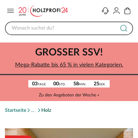
Menü
Kontakt
Konto
Warenk
GROSSER SSV!
Mega-Rabatte bis 65 % in vielen Kategorien.
03
00
58
25
TAGE
STD.
MIN.
SEK.
Zu den Angeboten der Woche »
Startseite
Holz