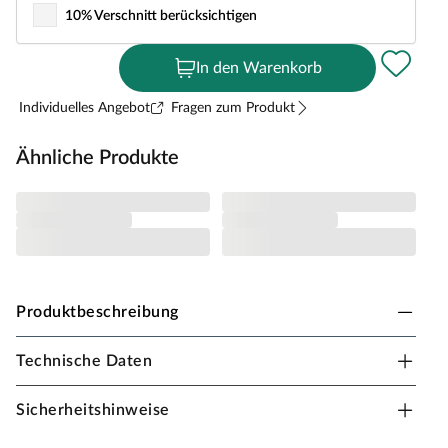
10% Verschnitt berücksichtigen
In den Warenkorb
Individuelles Angebot
Fragen zum Produkt
Ähnliche Produkte
Produktbeschreibung
Technische Daten
Fassadenholz Rhombusprofil Sibirische Lärche
Fassaden aus Holz begeistern durch ihren natürlichen
Sicherheitshinweise
Charme.