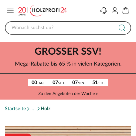
Menü
Kontakt
Konto
Warenk
GROSSER SSV!
Mega-Rabatte bis 65 % in vielen Kategorien.
00
07
07
51
TAGE
STD.
MIN.
SEK.
Zu den Angeboten der Woche »
Startseite
Holz