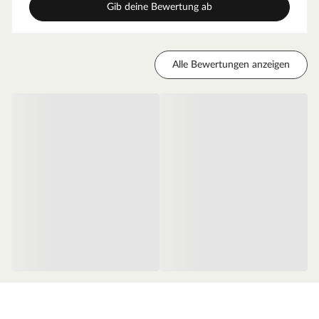
Gib deine Bewertung ab
Dekorativer Bereich
Wandverkleidungen für den Innen- und Außenbereich
Standardsortierung
Alle Bewertungen anzeigen
Diese Sortierung kann kleinere Holzfehler und Astlöcher
aufweisen ebenso wie leichte Hobelfehler, Risse,
Maßabweichungen, leichte Krümmung oder Dehnung.
Die Ware wurde nach der Bearbeitung auf die
gewünschte Sichtseite nachsortiert. Technische
Beschädigungen wurden weitestgehend aussortiert.
Holzfehler, holztypische Eigenschaften wie Äste und
Harzgallen sowie End- und Flächenrisse dürfen enthalten
sein.
Dieser Artikel ist auch in der ebenso hochwertigen
kanadischen Lärche/kanadischen Douglasie erhältlich.
WOODTEX – Holz ohne Kompromisse
Preiswerte Markenprodukte rund um Holz und darüber