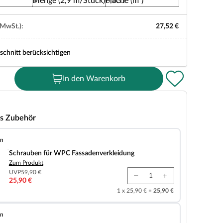
Menge (2,9 m/Stück)
Fläche (m²)
 MwSt.):
27,52 €
schnitt berücksichtigen
In den Warenkorb
s Zubehör
en
r WPC Fassadenverkleidung
Schrauben für WPC Fassadenverkleidung
Zum Produkt
UVP
59,90 €
25,90 €
1 x 25,90 € =
25,90 €
en
eidung WPC co-extrudiert Charcoal Anfangsprofil