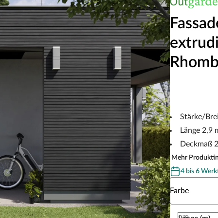
Fassad
extrud
Rhombu
Stärke/Bre
Länge 2,9 
Deckmaß 
Mehr Produkti
4 bis 6 Werk
Wähle eine Fa
Farbe