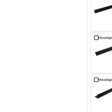
orm- und farbstabil, splitterfrei und rutschfest –
h durch die hohe Dichte aus, die ihn gut vor
WPC-Kern komplett mit Kunststoff ummantelt.
mmel und Insekten noch erhöht. Gleichzeitig sorgt
 bleibt.
le. Jedoch handelt es sich um eine geschlossene
Hinzufüg
Fassadenverkl
 Aussehen, das angenehm zu berührendes Material
erbindet.
leben
odukte, die durch erstklassige Materialien und
tschutz oder Terrassengestaltung – mit den
hlfühlort. Die Marke bietet alles, was für eine
Hinzufüg
Fassadenverkl
. Dank der großen Auswahl wird die Umsetzung
 einen Garten, der begeistert!