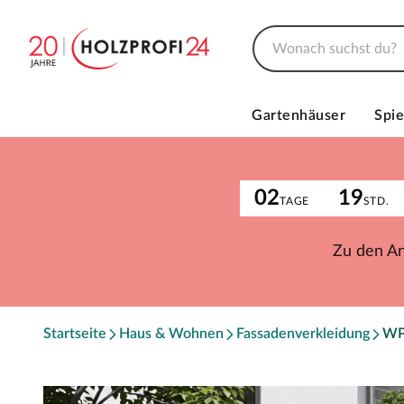
Gartenhäuser
Spie
02
19
TAGE
STD.
Zu den A
Startseite
Haus & Wohnen
Fassadenverkleidung
W