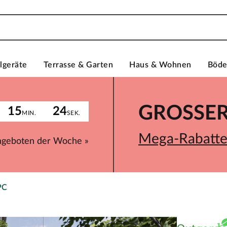
lgeräte
Terrasse & Garten
Haus & Wohnen
Böd
GROSSER 
15
24
MIN.
SEK.
Mega-Rabatte 
ngeboten der Woche »
PC