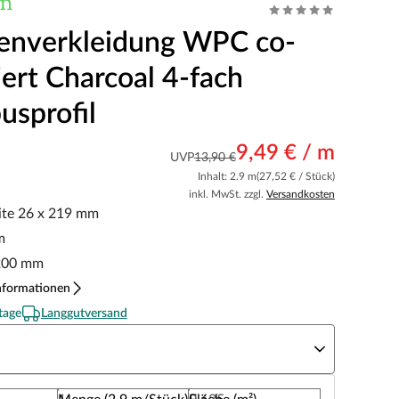
enverkleidung WPC co-
iert Charcoal 4-fach
sprofil
9,49 € / m
UVP
13,90 €
Inhalt: 2.9 m
(27,52 € / Stück)
inkl. MwSt. zzgl.
Versandkosten
ite 26 x 219 mm
m
200 mm
nformationen
tage
Langgutversand
rbe