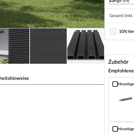
Länge (m)
Gesamt (inkl.
10% Ver
Zubehör
Empfohlene
heitshinweise
Hinzufüg
Schrauben fü
 WPC co-extrudiert 4-fach
tellt. WPC (Wood Plastic Composite) ist eine
 Dieser Verbundwerkstoff ist nicht nur leicht zu
Hinzufüg
Fassadenverkl