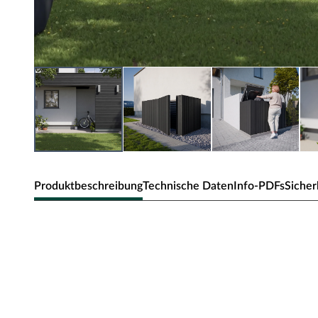
Produktbeschreibung
Technische Daten
Info-PDFs
Sicher
Outgarden Fassadenverkleidung
Rhombusprofil
Die Nut-&-Feder-Rhombusprofile werden aus WPC herges
Verbindung aus Holz und Kunststoff mit vielen Vorteilen.