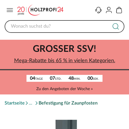
Menü
Kontakt
Konto
Warenk
GROSSER SSV!
Mega-Rabatte bis 65 % in vielen Kategorien.
04
07
48
00
TAGE
STD.
MIN.
SEK.
Zu den Angeboten der Woche »
Startseite
Befestigung für Zaunpfosten