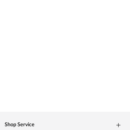
eine innovative Technologie, werden Fleckenbildung und
Verfärbungen langfristig verhindert. Bei Holzprofi24 sind
neben qualitativ hochwertigen WPC-Terrassendielen
auch WPC-Fassaden aus dem Hause Fiberdeck®
erhältlich.
Shop Service