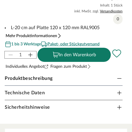
Inhalt: 1 Stück
inkl. MwSt. zzgl.
Versandkosten
0
L-20 cm auf Platte 120 x 120 mm RAL9005
Mehr Produktinformationen
1 bis 3 Werktage
Paket- oder Stückgutversand
In den Warenkorb
Individuelles Angebot
Fragen zum Produkt
Produktbeschreibung
Technische Daten
Fiberdeck WPC Boston Pfostenanker
Der WPC Boston Pfostenanker ist die ideale
Sicherheitshinweise
Befestigungslösung für Pfosten von Zäunen oder
Sichtschutzanlagen. Mit einer Länge von 20 cm sitzt er
sicher auf einer Platte von 120 x 120 mm und sorgt für