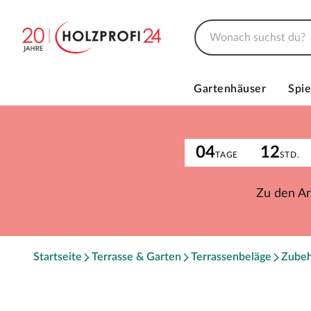
Gartenhäuser
Spie
04
12
TAGE
STD.
Zu den A
Startseite
Terrasse & Garten
Terrassenbeläge
Zube