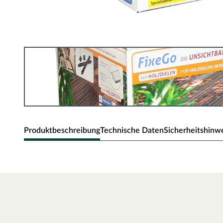
Produktbeschreibung
Technische Daten
Sicherheitshinw
Fixego-Dielenbefestigung für Terrass
Die ferax FIXEGO-Dielenbefestigung ist eine unsichtbare
Holz mit einer Stärke von 25 mm.
Das Befestigungsset besteht aus einem verstärkten und 
Edelstahlplatte und Edelstahlschraube.