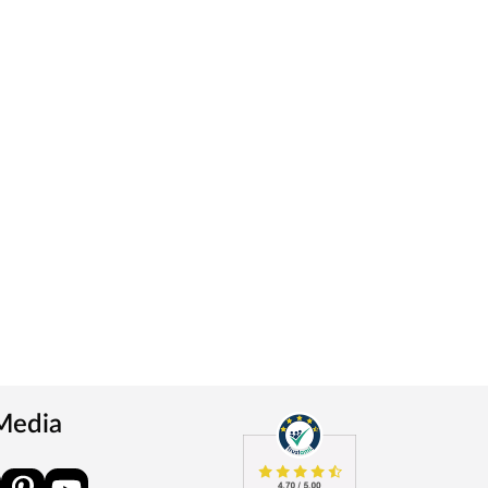
 Media