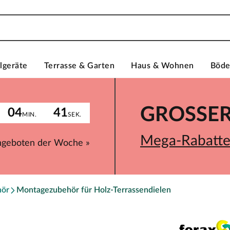
lgeräte
Terrasse & Garten
Haus & Wohnen
Böd
GROSSER 
04
41
MIN.
SEK.
Mega-Rabatte 
ngeboten der Woche »
hör
Montagezubehör für Holz-Terrassendielen