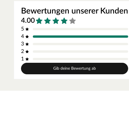
Vorteile:
Bewertungen unserer Kunden
Oberfläche ohne sichtbare Schrauben
4.00
Einfache Montage: leichtes Einschieben der Dielen; nachträ
5
Komplett-Set für ca. 4 m²
4
geeignet für alle Holzarten mit max. 15-20% Holzfeuchte
3
nicht geeignet für tropische Harthölzer
2
1
Gib deine Bewertung ab