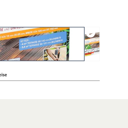
eise
endielen, Komplett-Set
 Befestigung für genutete Terrassendielen aus
witterungsbeständigen Kunststoffkreuz mit einer