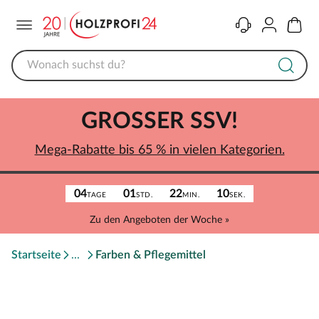
Menü
Kontakt
Konto
Warenk
GROSSER SSV!
Mega-Rabatte bis 65 % in vielen Kategorien.
04
01
22
10
TAGE
STD.
MIN.
SEK.
Zu den Angeboten der Woche »
Startseite
Farben & Pflegemittel