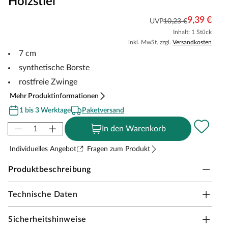
Holzstiel
9,39 €
UVP
10,23 €
Inhalt: 1 Stück
inkl. MwSt. zzgl.
Versandkosten
7 cm
synthetische Borste
rostfreie Zwinge
Mehr Produktinformationen
1 bis 3 Werktage
Paketversand
In den Warenkorb
Individuelles Angebot
Fragen zum Produkt
Produktbeschreibung
Technische Daten
Flachpinsel 70 mm
Die Borste besteht aus einer speziellen Mischung mit
Sicherheitshinweise
verschiedenen Borstenprofilen, die ein erstklassiges