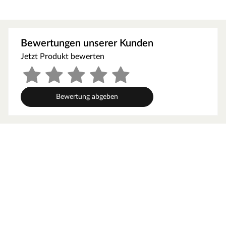
Ergebnis ermöglichen. Die weichen Spitzen ermöglichen
ein perfektes Finish ohne zu spritzen.
Besonders geeignet für
Bewertungen unserer Kunden
lösemittel- und wasserbasierende Farben
Jetzt Produkt bewerten
Lacke
Lasuren
Bewertung abgeben