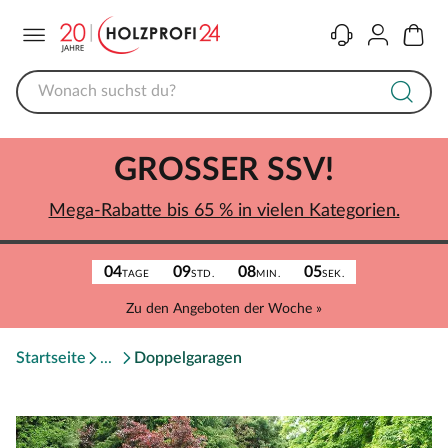
Menü
Kontakt
Konto
Warenk
GROSSER SSV!
Mega-Rabatte bis 65 % in vielen Kategorien.
04
09
08
05
TAGE
STD.
MIN.
SEK.
Zu den Angeboten der Woche »
Startseite
Doppelgaragen