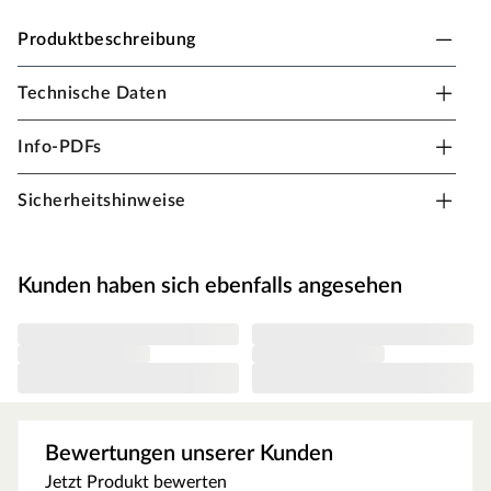
Produktbeschreibung
Technische Daten
PALMAKO Garage "Roger" 19,0 m² ohne Tor 44
mm grau tauchimprägniert
Info-PDFs
B x T x H: 360 x 550 x 276 cm, ohne Tor, grau
tauchimprägniert
Sicherheitshinweise
Inklusive aller notwendigen Schrauben und einer
ausführliche Montageanleitung.
Kunden haben sich ebenfalls angesehen
Bewertungen unserer Kunden
Jetzt Produkt bewerten