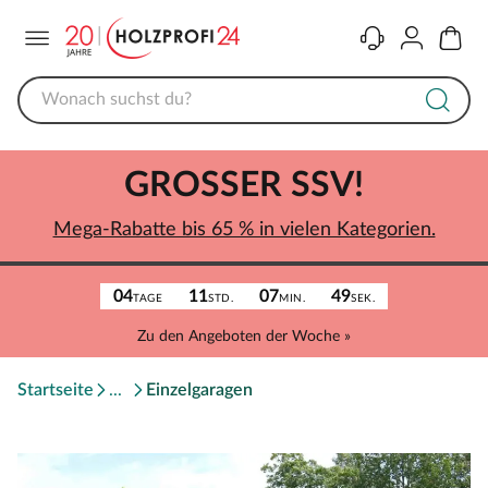
Menü
Kontakt
Konto
Warenk
GROSSER SSV!
Mega-Rabatte bis 65 % in vielen Kategorien.
04
11
07
49
TAGE
STD.
MIN.
SEK.
Zu den Angeboten der Woche »
Startseite
Einzelgaragen