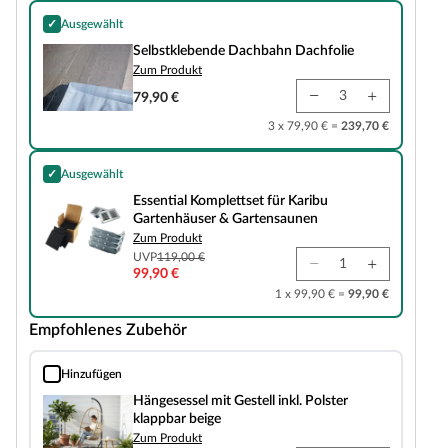
✓
Ausgewählt
Selbstklebende Dachbahn Dachfolie
Selbstklebende Dachbahn Dachfolie
Zum Produkt
79,90 €
3 x 79,90 € =
239,70 €
✓
Ausgewählt
Essential Komplettset für Karibu Gartenhäuser & Gartensaunen
Essential Komplettset für Karibu
Gartenhäuser & Gartensaunen
Zum Produkt
UVP
119,00 €
99,90 €
1 x 99,90 € =
99,90 €
Empfohlenes Zubehör
Hinzufügen
Hängesessel mit Gestell inkl. Polster klappbar beige
Hängesessel mit Gestell inkl. Polster
klappbar beige
Zum Produkt