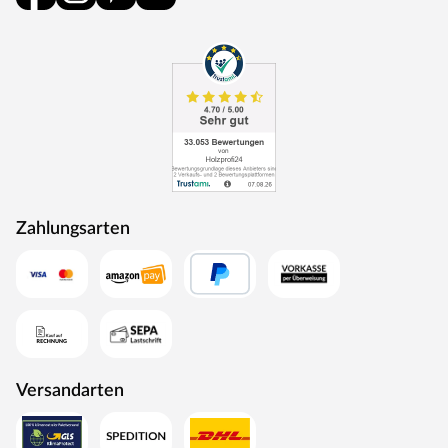
die Behandlung mindestens alle zwei Jahre wiederholt
werden, um das Holz dauerhaft vor Verformung,
Verwitterung und Schädlingsbefall zu schützen.
Dachkonstruktion
Ein modernes Pultdach verleiht deinem Gartenhaus eine
stilvolle, elegante Optik. Durch nur eine geneigte
Dachfläche ist die Nutzungsfläche im Inneren des
Gartenhauses deutlich weniger eingeschränkt und der
Verlust an Nutzraum gering. Zudem lässt die
Zahlungsarten
Neigungsseite des Pultdaches das Regenwasser gut
abfließen und es ist die Montage von nur einer
Regenrinne nötig.
Die Dachkonstruktion: Holz
Der Dachbelag wird nicht mitgeliefert. Für Flachdach- und
Pultdach-Gartenhäuser empfehlen wir eine selbstklebende
Versandarten
Dachbahn (im Shop separat erhältlich).
Die Schneelast bei diesem Gartenhaus ist relativ gering, d.