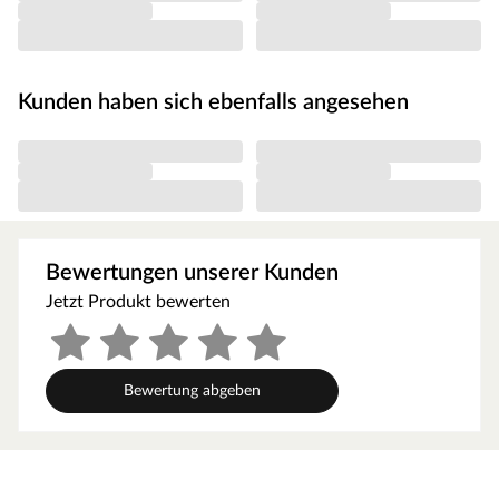
Unterstellplatz für zahlreiche Gartengeräte.
Die Grundfläche des Gartenhauses beträgt 4 m². Das
Sockelmaß (Haus ohne Anbau) liegt bei 200 x 200 cm (B x
T). Eine optimale Raumnutzung wird dank einer
Kunden haben sich ebenfalls angesehen
Firsthöhe von 222 cm gewährt.
Orientiere dich für die Erstellung des Fundaments am
Grundriss bzw. an der mitgelieferten Montageanleitung!
Produktblätter, Montageanleitungen und weitere
wichtige Hinweise findest du unter der Produkttabelle.
Steck- und Schraubsystem
Bewertungen unserer Kunden
Ein Gartenhaus in Systembauweise ist eine günstige
Jetzt Produkt bewerten
Alternative zur Blockbohlenbauweise. Bei dieser
Bauweise werden bereits vorgefertigte Profilhölzer
durch eine Nut- und Feder-Verbindung
Bewertung abgeben
aufeinandergesteckt. Im Gegensatz zur
Blockbohlenbauweise haben die Bohlen jedoch keine
Einkerbungen an ihrer Kopfseite. Sie werden stattdessen
durch einen innenliegenden Holzrahmen