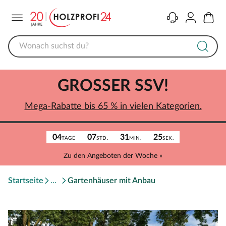
Menü
Kontakt
Konto
Warenk
GROSSER SSV!
Mega-Rabatte bis 65 % in vielen Kategorien.
04
07
31
25
TAGE
STD.
MIN.
SEK.
Zu den Angeboten der Woche »
Startseite
Gartenhäuser mit Anbau