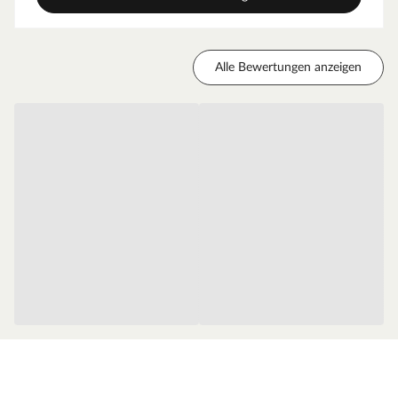
problemloser Aufbau des Bausatzes wird Ihnen durch eine
gut bebilderte und übersichtliche Montageanleitung
ermöglicht.
Alle Bewertungen anzeigen