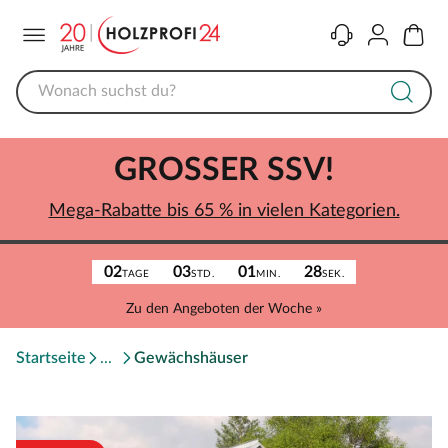
Menü
Kontakt
Konto
Warenk
GROSSER SSV!
Mega-Rabatte bis 65 % in vielen Kategorien.
02
03
01
28
TAGE
STD.
MIN.
SEK.
Zu den Angeboten der Woche »
Startseite
Gewächshäuser