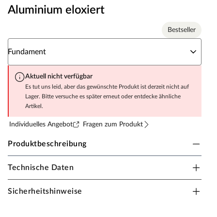
Aluminium eloxiert
Bestseller
Wähle eine Fundament
Fundament
Aktuell nicht verfügbar
Es tut uns leid, aber das gewünschte Produkt ist derzeit nicht auf
Lager. Bitte versuche es später erneut oder entdecke ähnliche
Artikel.
Individuelles Angebot
Fragen zum Produkt
Produktbeschreibung
Technische Daten
WOODTEX Gewächshaus "Diantha" wahlweise
mit Stahlfundament
Sicherheitshinweise
Dieses Gewächshaus als Einsteigermodell besticht
durch elegante und abgerundete Optik