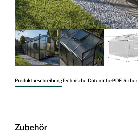
Produktbeschreibung
Technische Daten
Info-PDFs
Sicher
Outgarden Gewächshaus Perseus Sc
Unabhängig von Wind und Wetter jederzeit frisches Obs
Gewächshaus auch im eigenen Garten kein Problem. Das
Zubehör
Gesamtfläche von 6,7 m² und bietet dir somit ausreichend
Überwinterung verschiedenster Pflanzen.