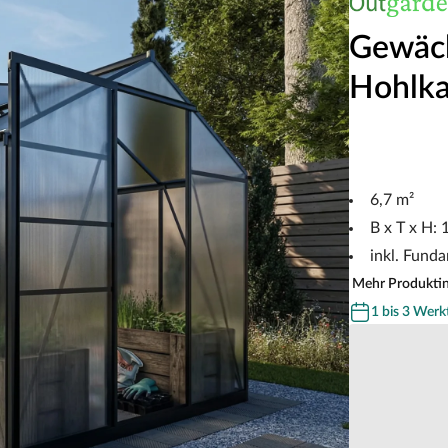
Gewäch
Hohlk
6,7 m²
B x T x H:
inkl. Fund
Mehr Produkti
1 bis 3 Werk