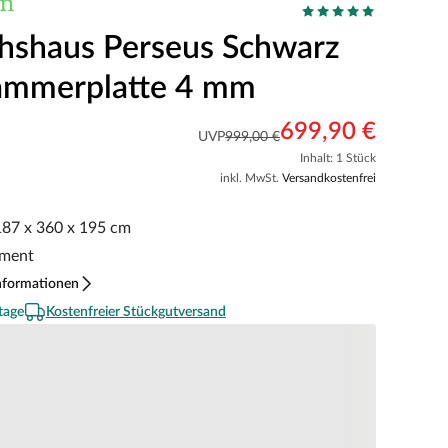
shaus Perseus Schwarz
ammerplatte 4 mm
699,90 €
UVP
999,00 €
Inhalt: 1 Stück
inkl. MwSt.
Versandkostenfrei
 187 x 360 x 195 cm
ament
nformationen
tage
Kostenfreier Stückgutversand