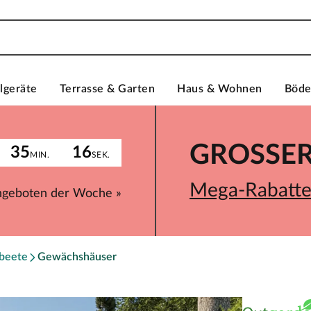
lgeräte
Terrasse & Garten
Haus & Wohnen
Böd
GROSSER 
35
16
MIN.
SEK.
Mega-Rabatte 
ngeboten der Woche »
beete
Gewächshäuser