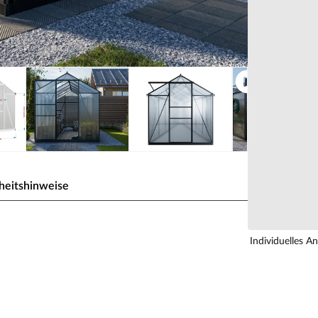
heitshinweise
hwarz Hohlkammerplatte 4 mm
Individuelles A
t und Gemüse oder leckere Kräuter ernten – dank
 freistehende Gewächshaus beansprucht eine
 Platz für die An- und Aufzucht sowie die