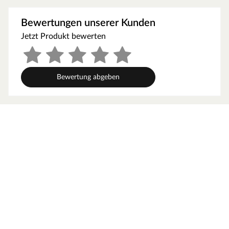
Montage einer Glastür. Die Bauteile sind in mattiertem
Edelstahl mit eckiger Kante gehalten und eignen sich für
Bewertungen unserer Kunden
den Einsatz in Badezimmern oder anderen Innenräumen.
Jetzt Produkt bewerten
Mit dem Set lassen sich Glastüren sicher und stabil
einbauen. Die Komponenten sind hochwertig verarbeitet
und bieten eine pflegeleichte, langlebige Lösung für ein
modernes Türdesign.
Bewertung abgeben