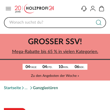
Menü
Kontakt
Konto
Warenk
GROSSER SSV!
Mega-Rabatte bis 65 % in vielen Kategorien.
04
04
10
06
TAGE
STD.
MIN.
SEK.
Zu den Angeboten der Woche »
Startseite
Ganzglastüren