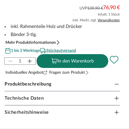
76,90 €
UVP
109,90 €
Inhalt: 1 Stück
inkl. MwSt. zzgl.
Versandkosten
inkl. Rahmenteile Holz und Drücker
Bänder 3-tlg.
Mehr Produktinformationen
1 bis 3 Werktage
Stückgutversand
In den Warenkorb
Individuelles Angebot
Fragen zum Produkt
Produktbeschreibung
Technische Daten
Karcher Glastürset PZ Edelstahl matt eckige
Kante
Sicherheitshinweise
Das Glastürset besteht aus Rahmenteilen aus Holz,
einem Türdrücker und einem 3-teiligen Bänderset für die