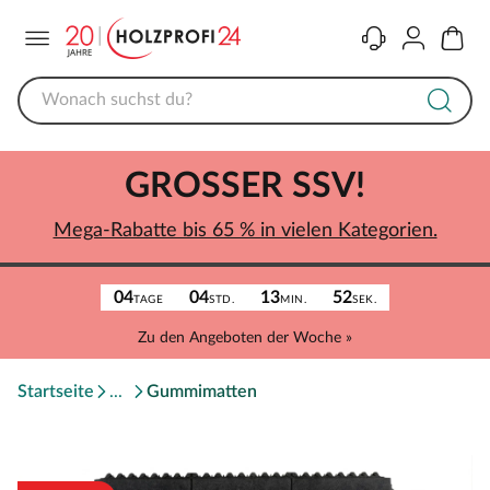
Menü
Kontakt
Konto
Warenk
GROSSER SSV!
Mega-Rabatte bis 65 % in vielen Kategorien.
04
04
13
52
TAGE
STD.
MIN.
SEK.
Zu den Angeboten der Woche »
Startseite
Gummimatten