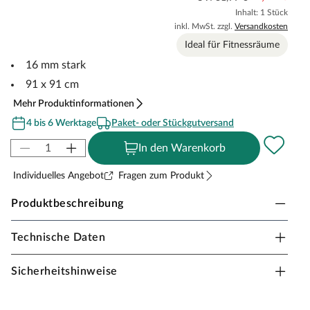
Inhalt: 1 Stück
inkl. MwSt. zzgl.
Versandkosten
Ideal für Fitnessräume
16 mm stark
91 x 91 cm
Mehr Produktinformationen
4 bis 6 Werktage
Paket- oder Stückgutversand
In den Warenkorb
Individuelles Angebot
Fragen zum Produkt
Produktbeschreibung
Technische Daten
Gummifliese Stecksystem
Sicherheitshinweise
Hohe Elastizität
Rutschfeste Oberfläche