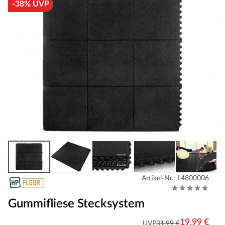
-38% UVP
Artikel-Nr.: L4800006
Gummifliese Stecksystem
19,99 €
UVP
31,99 €