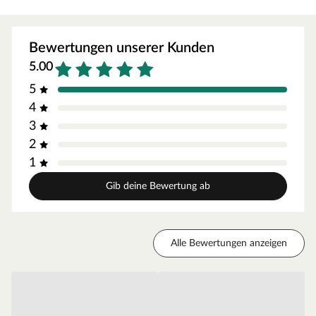
Rutschfeste Oberfläche
Witterungsresistent
Bewertungen unserer Kunden
Für Außen- und Innenbereich
5.00
Stärke: 17 mm
5
Größe: 60 x 90 cm / 90 x 150 cm
4
3
Schwarz
2
Material
1
Diese Gummimatte besteht aus Naturkautschuk, einem
Gib deine Bewertung ab
nachwachsenden und recycelbaren Naturprodukt. Somit
ist die Produktion von Naturgummi nachhaltig und
ressourcenschonend. Bei der Herstellung von
Naturgummi werden pflanzenbasierte elastische
Alle Bewertungen anzeigen
Polymere durch Vulkanisierung zu Gummi verarbeitet,
das macht Gummifliesen aus Kautschuk im Vergleich zu
synthetisch hergestellten Gummiprodukten elastischer,
belastbarer und langlebiger.