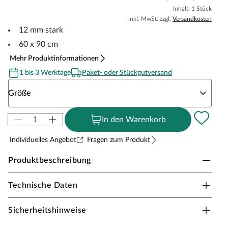
Inhalt: 1 Stück
inkl. MwSt. zzgl.
Versandkosten
12 mm stark
60 x 90 cm
Mehr Produktinformationen
1 bis 3 Werktage
Paket- oder Stückgutversand
Wähle eine Größe
Größe
In den Warenkorb
Individuelles Angebot
Fragen zum Produkt
Produktbeschreibung
Technische Daten
Gummimatten mit Anlaufkante ölfest
Sicherheitshinweise
Hohe Elastizität
Gelenkschonend