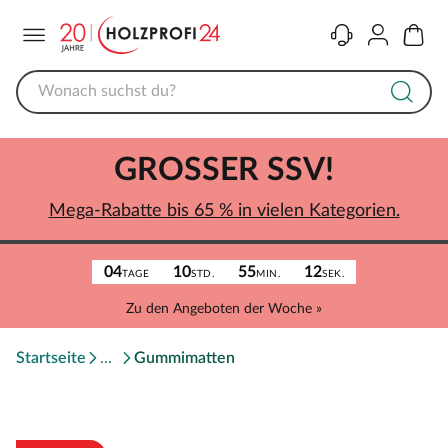
Menü
Kontakt
Konto
Warenk
GROSSER SSV!
Mega-Rabatte bis 65 % in vielen Kategorien.
04
10
55
12
TAGE
STD.
MIN.
SEK.
Zu den Angeboten der Woche »
Startseite
Gummimatten