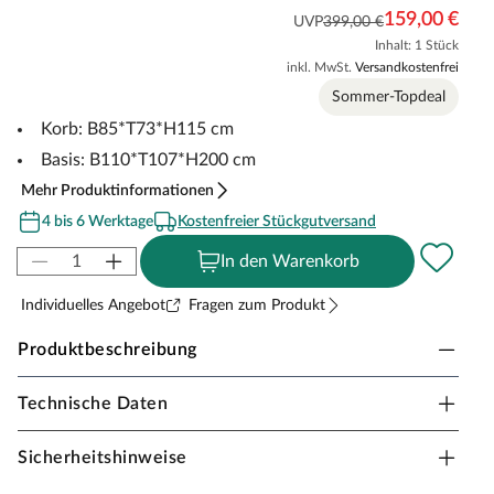
159,00 €
UVP
399,00 €
Inhalt: 1 Stück
inkl. MwSt.
Versandkostenfrei
Sommer-Topdeal
Korb: B85*T73*H115 cm
Basis: B110*T107*H200 cm
Mehr Produktinformationen
4 bis 6 Werktage
Kostenfreier Stückgutversand
In den Warenkorb
Individuelles Angebot
Fragen zum Produkt
Produktbeschreibung
Technische Daten
Hängesessel mit Polster, klappbar, Metallgerüst,
beige
Sicherheitshinweise
Probier’s mal mit stylischer Gemütlichkeit. Der beliebte