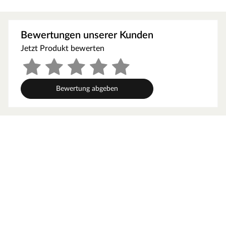
Hängesessel findet überall seinen Platz.
Optik
Bewertungen unserer Kunden
Das natürliche Design passt in jede moderne Einrichtung.
In eine helle Umgebung fügt sich der Sessel exzellent ein,
Jetzt Produkt bewerten
neben einer farbenfrohen und kontraststarken
Einrichtung hält er sich dezent im Hintergrund.
Material
Bewertung abgeben
Der gemütliche Flechtkorb aus PE Rattan und die
weichen Polsterkissen mit Olefinbezug laden zum
Entspannen ein. Ein Stahlrahmen mit rundem Sockel
trägt den Hängesessel zuverlässig. PE Rattan als
synthetisches Material ist witterungsfest. Der Sessel
kann somit auch im überdachten Außenbereich stehen.
Die Synthetikfaser Olefin ist weich, schnell trocknend
und abriebfest, sodass die Kissen eine lange Lebensdauer
haben.
Funktion