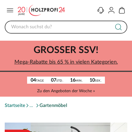
Menü
Kontakt
Konto
Warenk
GROSSER SSV!
Mega-Rabatte bis 65 % in vielen Kategorien.
04
07
16
10
TAGE
STD.
MIN.
SEK.
Zu den Angeboten der Woche »
Startseite
Gartenmöbel