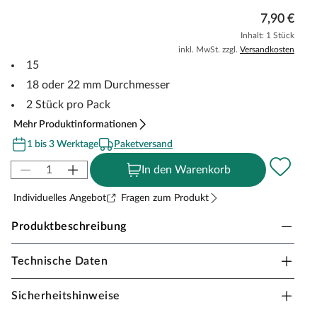
7,90 €
Inhalt: 1 Stück
inkl. MwSt. zzgl.
Versandkosten
15
18 oder 22 mm Durchmesser
2 Stück pro Pack
Mehr Produktinformationen
1 bis 3 Werktage
Paketversand
In den Warenkorb
Individuelles Angebot
Fragen zum Produkt
Produktbeschreibung
Technische Daten
MEISTER Heizrohrrosette
Dient zur Verkleidung von Heizungsrohren. Für einen
Sicherheitshinweise
Heizungsrohrdurchmesser von 15, 18 oder 22 mm.