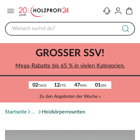
Menü
Kontakt
Konto
Warenk
GROSSER SSV!
Mega-Rabatte bis 65 % in vielen Kategorien.
02
12
47
01
TAGE
STD.
MIN.
SEK.
Zu den Angeboten der Woche »
Startseite
Heizkörperrosetten