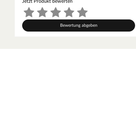
Jetzt Produkt bewerten
haftet auch auf feuchtem Holz
schnell trocknend
elastisch
Bewertung abgeben
überstreichbar
hohe UV-und witterungsbeständigkeit
kennzeichnungsfrei