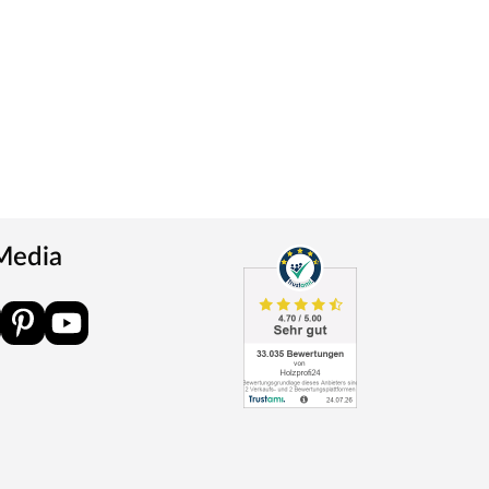
 Media