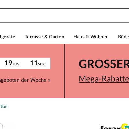
lgeräte
Terrasse & Garten
Haus & Wohnen
Böd
GROSSER 
19
11
MIN.
SEK.
Mega-Rabatte 
ngeboten der Woche »
ttel