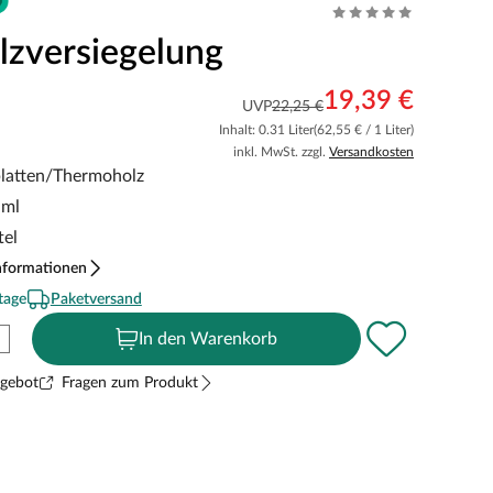
lzversiegelung
19,39 €
UVP
22,25 €
Inhalt: 0.31 Liter
(62,55 € / 1 Liter)
inkl. MwSt. zzgl.
Versandkosten
latten/Thermoholz
 ml
tel
nformationen
tage
Paketversand
In den Warenkorb
ngebot
Fragen zum Produkt