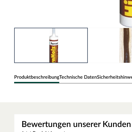
Produktbeschreibung
Technische Daten
Sicherheitshinw
ferax Hirnholzversiegelung Siebdruc
Spezial Dichtungsmasse für alle Weich- und Harthölzer
silikonfrei
Bewertungen unserer Kunden
lösungsmittelfrei