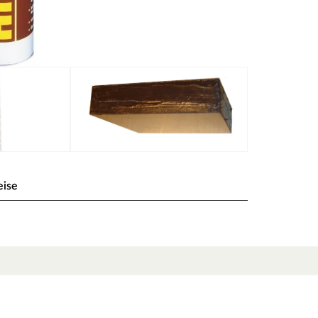
eise
kplatten/Thermoholz