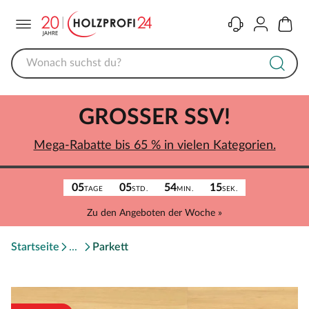
Menü
Kontakt
Konto
Warenk
GROSSER SSV!
Mega-Rabatte bis 65 % in vielen Kategorien.
05
05
54
15
TAGE
STD.
MIN.
SEK.
Zu den Angeboten der Woche »
Startseite
Parkett