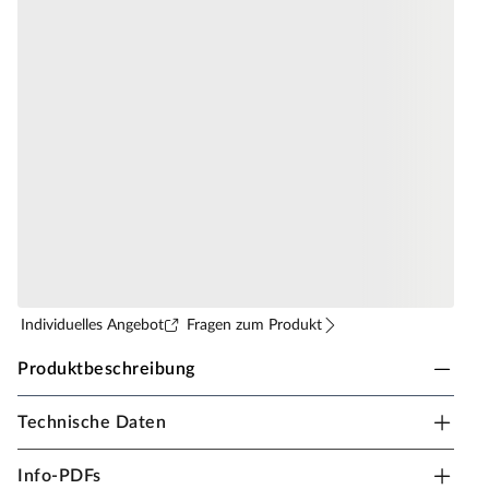
Individuelles Angebot
Fragen zum Produkt
Produktbeschreibung
Technische Daten
HARO Parkett Multivo Eiche Elegant
Landhausdiele strukturiert
Info-PDFs