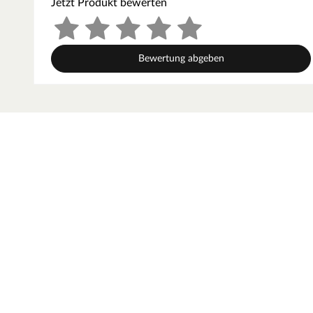
Jetzt Produkt bewerten
Inhalt: 750 ml
Karibu – Naturprodukte von hoher Qualität
Bewertung abgeben
Karibu ist langjähriger und kompetenter Partner für Gart
made in Germany. Dabei ist hohe Qualität Standard und n
ausschließlich aus nachhaltig bewirtschafteten Wäldern
langsames Wachstum ist es besonders hart und widersta
passgenaue Fertigung. Karibu setzt Akzente in Qualität u