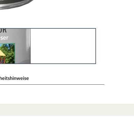
heitshinweise
elgeräte Schneeweiß
haus – mit dem Karibu Holzlasur-Farbsystem für
ndumdrehen einen neuen und individuellen Look.