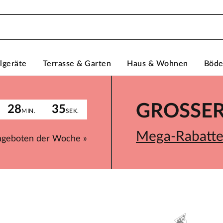
lgeräte
Terrasse & Garten
Haus & Wohnen
Böd
GROSSER 
28
35
MIN.
SEK.
Mega-Rabatte 
ngeboten der Woche »