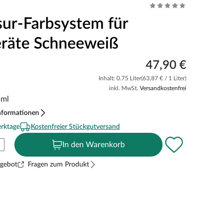
sur-Farbsystem für
eräte Schneeweiß
47,90 €
Inhalt: 0.75 Liter
(63,87 € / 1 Liter)
inkl. MwSt.
Versandkostenfrei
 ml
nformationen
erktage
Kostenfreier Stückgutversand
In den Warenkorb
ngebot
Fragen zum Produkt