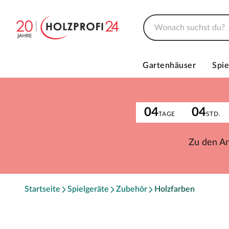
Gartenhäuser
Spie
04
04
TAGE
STD.
Zu den A
Startseite
Spielgeräte
Zubehör
Holzfarben